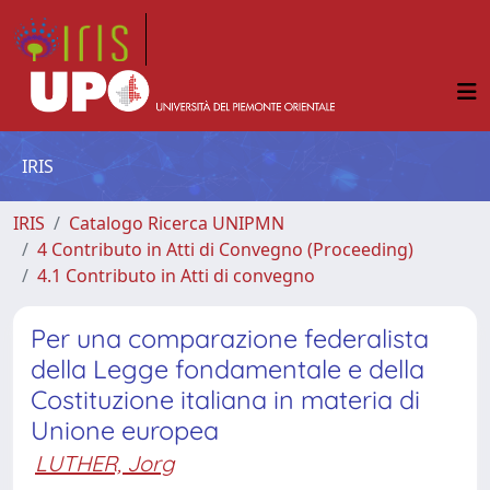
IRIS
IRIS
Catalogo Ricerca UNIPMN
4 Contributo in Atti di Convegno (Proceeding)
4.1 Contributo in Atti di convegno
Per una comparazione federalista
della Legge fondamentale e della
Costituzione italiana in materia di
Unione europea
LUTHER, Jorg