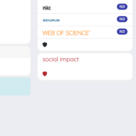
ND
ND
ND
social impact