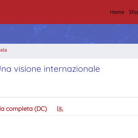
Home
Sfo
tela
Una visione internazionale
a completa (DC)