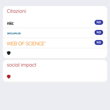
Citazioni
ND
ND
ND
social impact