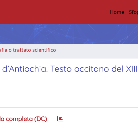
Home
Sfo
ia o trattato scientifico
d’Antiochia. Testo occitano del XIII
a completa (DC)