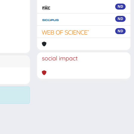
ND
ND
ND
social impact