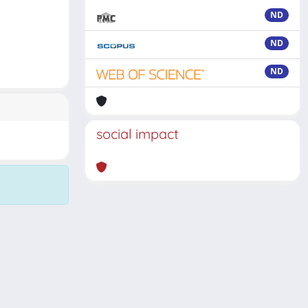
ND
ND
ND
social impact