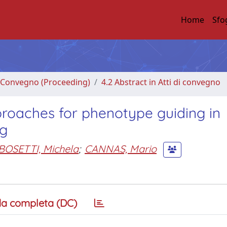
Home
Sfo
di Convegno (Proceeding)
4.2 Abstract in Atti di convegno
roaches for phenotype guiding in
ng
BOSETTI, Michela
;
CANNAS, Mario
a completa (DC)