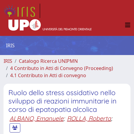
IRIS
IRIS
Catalogo Ricerca UNIPMN
4 Contributo in Atti di Convegno (Proceeding)
4.1 Contributo in Atti di convegno
Ruolo dello stress ossidativo nello
sviluppo di reazioni immunitarie in
corso di epatopatia alcolica
ALBANO, Emanuele
;
ROLLA, Roberta
;