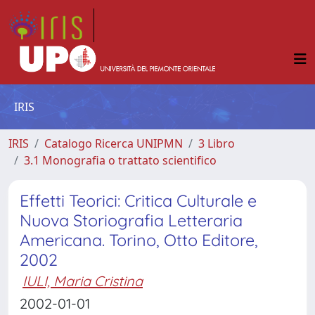
IRIS
IRIS
Catalogo Ricerca UNIPMN
3 Libro
3.1 Monografia o trattato scientifico
Effetti Teorici: Critica Culturale e
Nuova Storiografia Letteraria
Americana. Torino, Otto Editore,
2002
IULI, Maria Cristina
2002-01-01