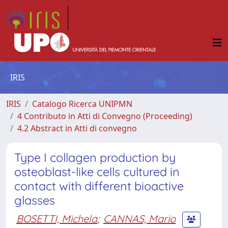
IRIS
IRIS
Catalogo Ricerca UNIPMN
4 Contributo in Atti di Convegno (Proceeding)
4.2 Abstract in Atti di convegno
Type I collagen production by
osteoblast-like cells cultured in
contact with different bioactive
glasses
BOSETTI, Michela
;
CANNAS, Mario