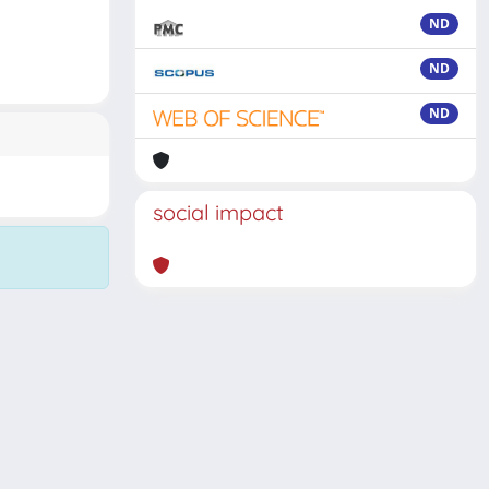
ND
ND
ND
social impact