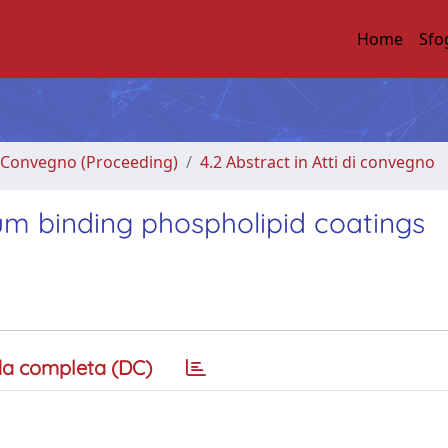
Home
Sfo
di Convegno (Proceeding)
4.2 Abstract in Atti di convegno
um binding phospholipid coatings
a completa (DC)