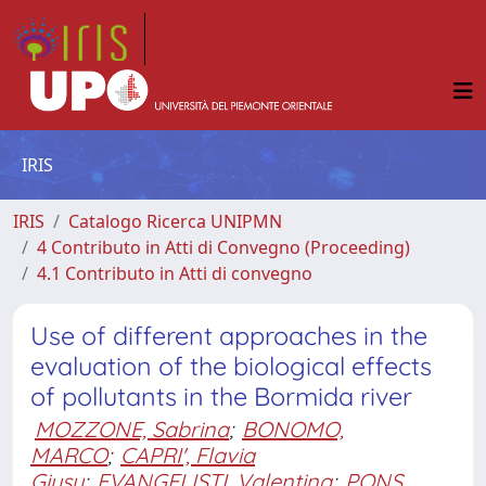
IRIS
IRIS
Catalogo Ricerca UNIPMN
4 Contributo in Atti di Convegno (Proceeding)
4.1 Contributo in Atti di convegno
Use of different approaches in the
evaluation of the biological effects
of pollutants in the Bormida river
MOZZONE, Sabrina
;
BONOMO,
MARCO
;
CAPRI', Flavia
Giusy
;
EVANGELISTI, Valentina
;
PONS,