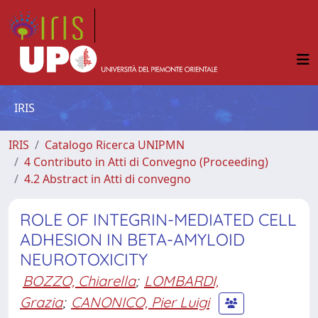
IRIS
IRIS
Catalogo Ricerca UNIPMN
4 Contributo in Atti di Convegno (Proceeding)
4.2 Abstract in Atti di convegno
ROLE OF INTEGRIN-MEDIATED CELL
ADHESION IN BETA-AMYLOID
NEUROTOXICITY
BOZZO, Chiarella
;
LOMBARDI,
Grazia
;
CANONICO, Pier Luigi