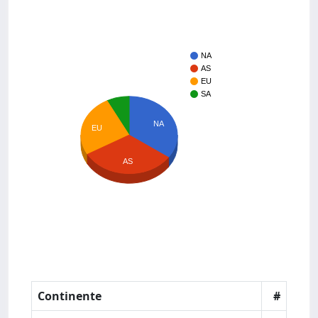
NA
AS
EU
SA
NA
EU
AS
Continente
#