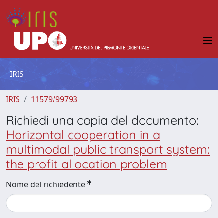
IRIS
IRIS
11579/99793
Richiedi una copia del documento:
Horizontal cooperation in a
multimodal public transport system:
the profit allocation problem
Nome del richiedente