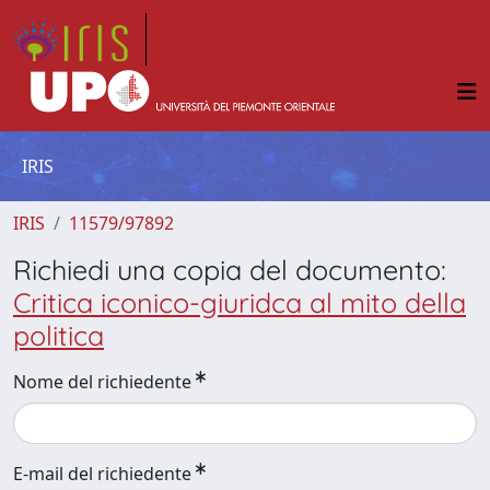
IRIS
IRIS
11579/97892
Richiedi una copia del documento:
Critica iconico-giuridca al mito della
politica
Nome del richiedente
E-mail del richiedente