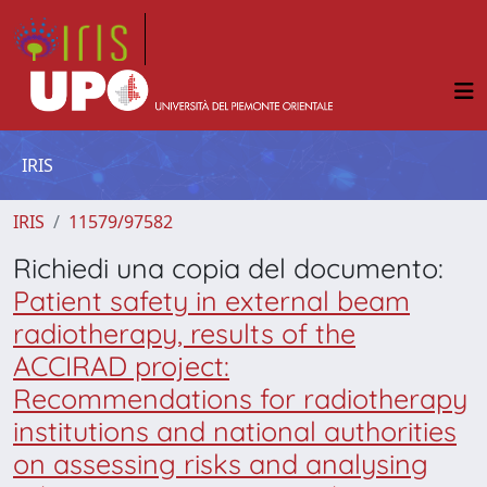
IRIS
IRIS
11579/97582
Richiedi una copia del documento:
Patient safety in external beam
radiotherapy, results of the
ACCIRAD project:
Recommendations for radiotherapy
institutions and national authorities
on assessing risks and analysing