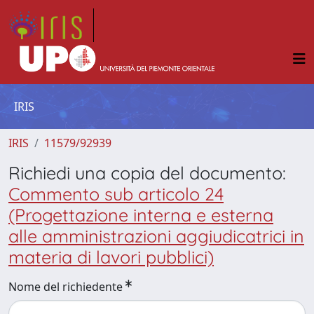
IRIS
IRIS
11579/92939
Richiedi una copia del documento:
Commento sub articolo 24
(Progettazione interna e esterna
alle amministrazioni aggiudicatrici in
materia di lavori pubblici)
Nome del richiedente