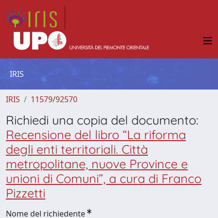
IRIS
IRIS
11579/92570
Richiedi una copia del documento:
Recensione del libro “La riforma
degli enti territoriali. Città
metropolitane, nuove Province e
unioni di Comuni”, a cura di Franco
Pizzetti
Nome del richiedente