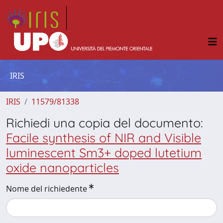
IRIS
IRIS
11579/81338
Richiedi una copia del documento:
Facile synthesis of NIR and Visible
luminescent Sm3+ doped lutetium
oxide nanoparticles
Nome del richiedente