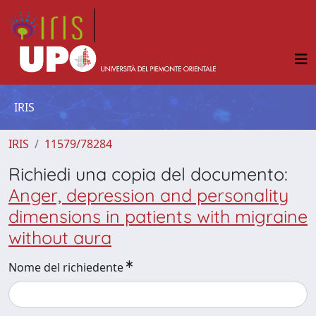
IRIS
IRIS
11579/78284
Richiedi una copia del documento:
Anger, depression and personality
dimensions in patients with migraine
without aura
Nome del richiedente