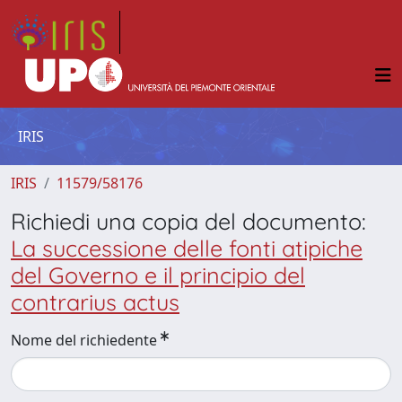
IRIS
IRIS
11579/58176
Richiedi una copia del documento:
La successione delle fonti atipiche
del Governo e il principio del
contrarius actus
Nome del richiedente