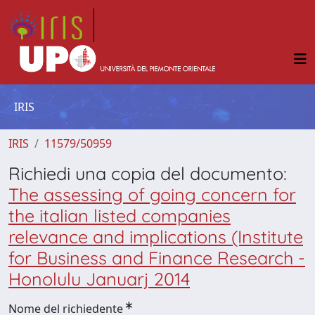
IRIS
IRIS
11579/50959
Richiedi una copia del documento:
The assessing of going concern for
the italian listed companies
relevance and implications (Institute
for Business and Finance Research -
Honolulu Januarj 2014
Nome del richiedente