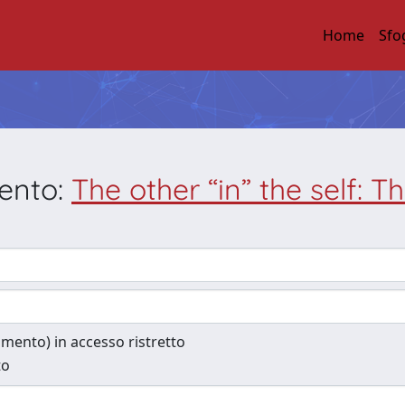
Home
Sfo
mento:
The other “in” the self: T
cumento) in accesso ristretto
to