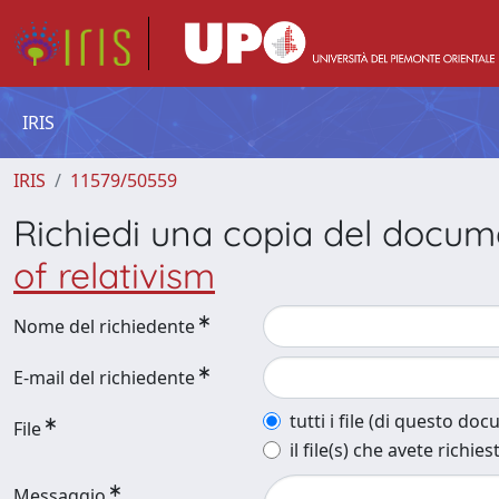
IRIS
IRIS
11579/50559
Richiedi una copia del docu
of relativism
Nome del richiedente
E-mail del richiedente
tutti i file (di questo do
File
il file(s) che avete richies
Messaggio