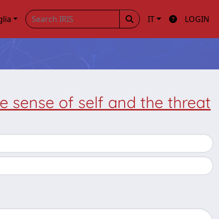
glia
IT
LOGIN
he sense of self and the threat