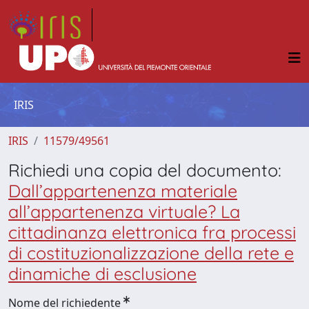
IRIS
IRIS
11579/49561
Richiedi una copia del documento:
Dall’appartenenza materiale
all’appartenenza virtuale? La
cittadinanza elettronica fra processi
di costituzionalizzazione della rete e
dinamiche di esclusione
Nome del richiedente