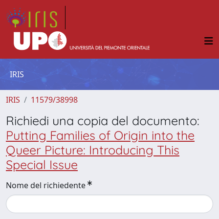
IRIS
IRIS
11579/38998
Richiedi una copia del documento:
Putting Families of Origin into the
Queer Picture: Introducing This
Special Issue
Nome del richiedente