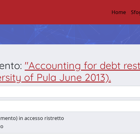
Home
Sfo
mento:
"Accounting for debt restr
rsity of Pula June 2013).
cumento) in accesso ristretto
to