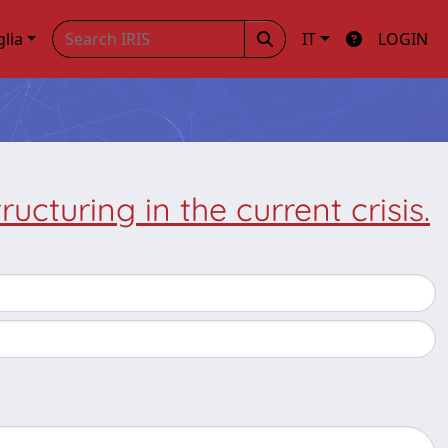
glia
IT
LOGIN
ucturing in the current crisis.