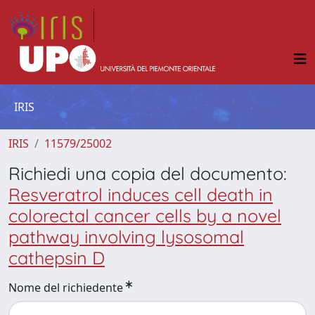
IRIS
IRIS
11579/25002
Richiedi una copia del documento:
Resveratrol induces cell death in
colorectal cancer cells by a novel
pathway involving lysosomal
cathepsin D
Nome del richiedente