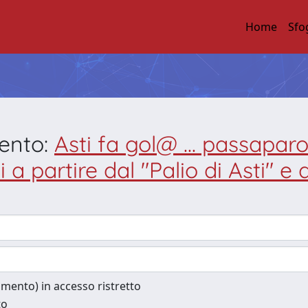
Home
Sfo
mento:
Asti fa gol@ ... passaparo
 a partire dal "Palio di Asti" e 
cumento) in accesso ristretto
to