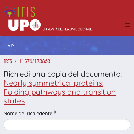
IRIS
IRIS
11579/173863
Richiedi una copia del documento:
Nearly symmetrical proteins:
Folding pathways and transition
states
Nome del richiedente