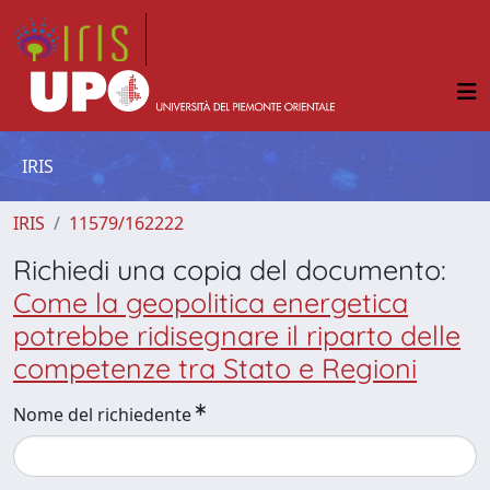
IRIS
IRIS
11579/162222
Richiedi una copia del documento:
Come la geopolitica energetica
potrebbe ridisegnare il riparto delle
competenze tra Stato e Regioni
Nome del richiedente