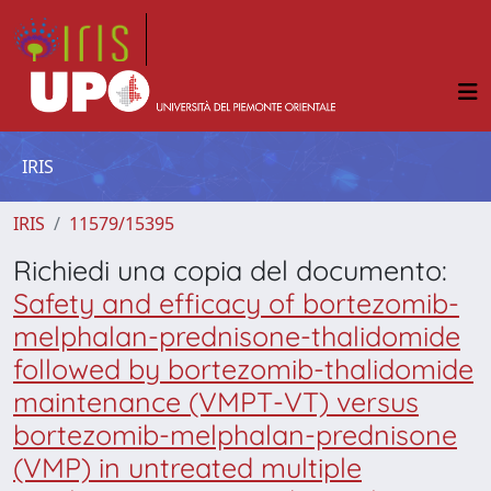
IRIS
IRIS
11579/15395
Richiedi una copia del documento:
Safety and efficacy of bortezomib-
melphalan-prednisone-thalidomide
followed by bortezomib-thalidomide
maintenance (VMPT-VT) versus
bortezomib-melphalan-prednisone
(VMP) in untreated multiple