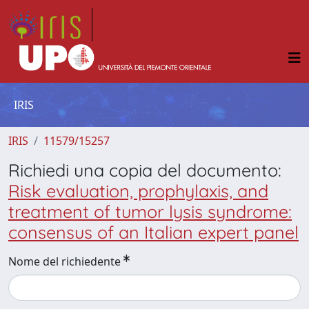
IRIS
IRIS
11579/15257
Richiedi una copia del documento:
Risk evaluation, prophylaxis, and
treatment of tumor lysis syndrome:
consensus of an Italian expert panel
Nome del richiedente