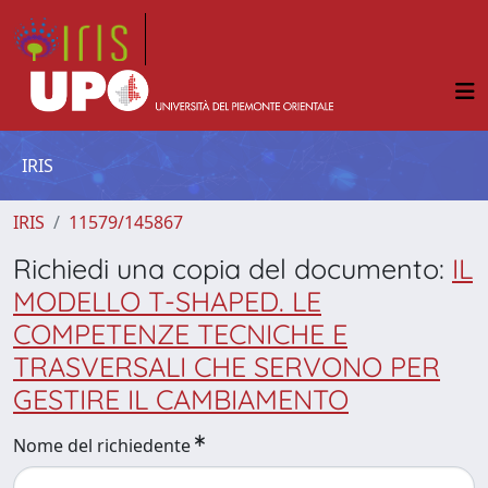
IRIS
IRIS
11579/145867
Richiedi una copia del documento:
IL
MODELLO T-SHAPED. LE
COMPETENZE TECNICHE E
TRASVERSALI CHE SERVONO PER
GESTIRE IL CAMBIAMENTO
Nome del richiedente