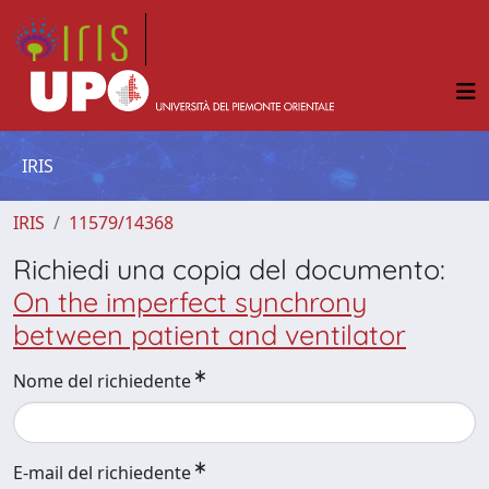
IRIS
IRIS
11579/14368
Richiedi una copia del documento:
On the imperfect synchrony
between patient and ventilator
Nome del richiedente
E-mail del richiedente