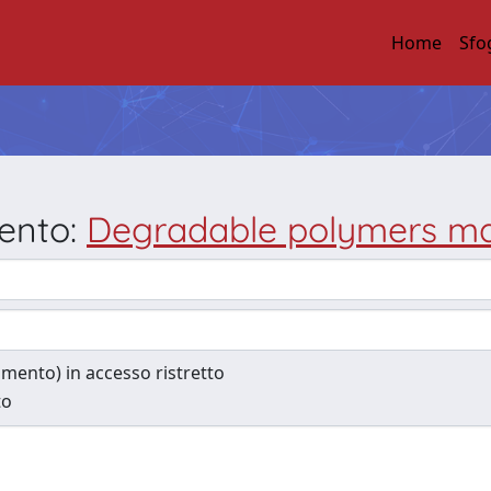
Home
Sfo
mento:
Degradable polymers ma
cumento) in accesso ristretto
to