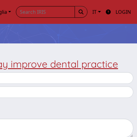
glia
IT
LOGIN
y improve dental practice