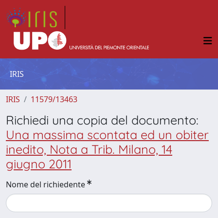
IRIS
IRIS
11579/13463
Richiedi una copia del documento:
Una massima scontata ed un obiter
inedito, Nota a Trib. Milano, 14
giugno 2011
Nome del richiedente