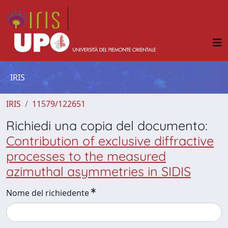
IRIS
IRIS
11579/122651
Richiedi una copia del documento:
Contribution of exclusive diffractive
processes to the measured
azimuthal asymmetries in SIDIS
Nome del richiedente