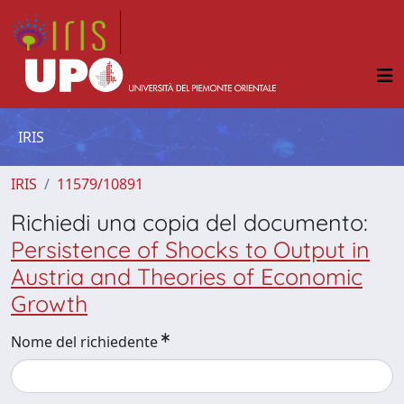
IRIS
IRIS
11579/10891
Richiedi una copia del documento:
Persistence of Shocks to Output in
Austria and Theories of Economic
Growth
Nome del richiedente