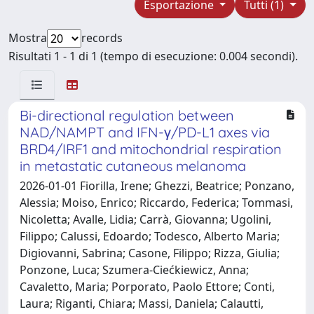
Esportazione
Tutti (1)
Mostra
records
Risultati 1 - 1 di 1 (tempo di esecuzione: 0.004 secondi).
Bi-directional regulation between
NAD/NAMPT and IFN-γ/PD-L1 axes via
BRD4/IRF1 and mitochondrial respiration
in metastatic cutaneous melanoma
2026-01-01 Fiorilla, Irene; Ghezzi, Beatrice; Ponzano,
Alessia; Moiso, Enrico; Riccardo, Federica; Tommasi,
Nicoletta; Avalle, Lidia; Carrà, Giovanna; Ugolini,
Filippo; Calussi, Edoardo; Todesco, Alberto Maria;
Digiovanni, Sabrina; Casone, Filippo; Rizza, Giulia;
Ponzone, Luca; Szumera-Ciećkiewicz, Anna;
Cavaletto, Maria; Porporato, Paolo Ettore; Conti,
Laura; Riganti, Chiara; Massi, Daniela; Calautti,