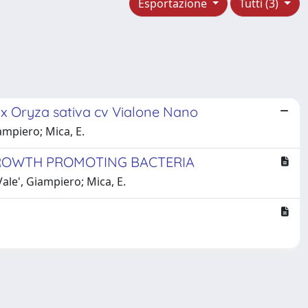
Esportazione
Tutti (3)
n x Oryza sativa cv Vialone Nano
iampiero; Mica, E.
 GROWTH PROMOTING BACTERIA
Vale', Giampiero; Mica, E.