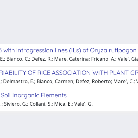
 with introgression lines (ILs) of Oryza rufipogo
 E.; Bianco, C.; Defez, R.; Mare, Caterina; Fricano, A.; Vale', G
ARIABILITY OF RICE ASSOCIATION WITH PLANT
 A.; Delmastro, E.; Bianco, Carmen; Defez, Roberto; Mare', C.; 
 Soil Inorganic Elements
 Siviero, G.; Collani, S.; Mica, E.; Vale', G.