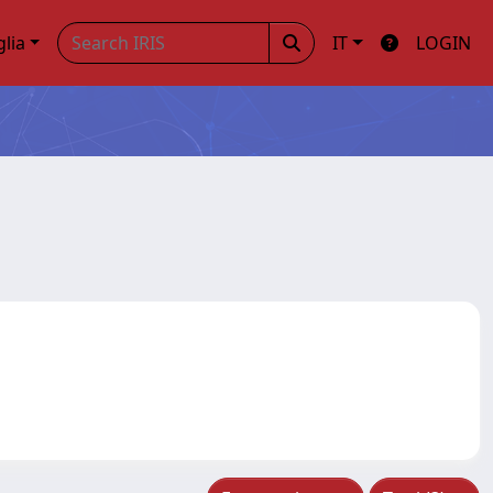
glia
IT
LOGIN