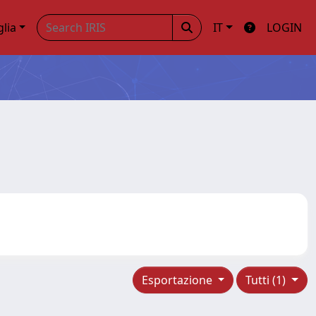
glia
IT
LOGIN
Esportazione
Tutti (1)