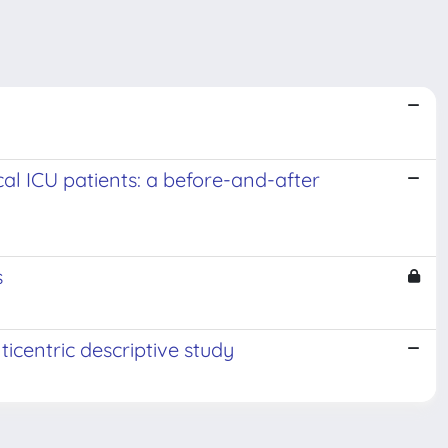
cal ICU patients: a before-and-after
s
icentric descriptive study