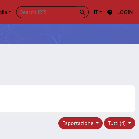
glia
IT
LOGIN
Esportazione
Tutti (4)