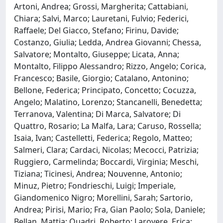
Artoni, Andrea; Grossi, Margherita; Cattabiani,
Chiara; Salvi, Marco; Lauretani, Fulvio; Federici,
Raffaele; Del Giacco, Stefano; Firinu, Davide;
Costanzo, Giulia; Ledda, Andrea Giovanni; Chessa,
Salvatore; Montalto, Giuseppe; Licata, Anna;
Montalto, Filippo Alessandro; Rizzo, Angelo; Corica,
Francesco; Basile, Giorgio; Catalano, Antonino;
Bellone, Federica; Principato, Concetto; Cocuzza,
Angelo; Malatino, Lorenzo; Stancanelli, Benedetta;
Terranova, Valentina; Di Marca, Salvatore; Di
Quattro, Rosario; La Malfa, Lara; Caruso, Rossella;
Isaia, Ivan; Castelletti, Federica; Regolo, Matteo;
Salmeri, Clara; Cardaci, Nicolas; Mecocci, Patrizia;
Ruggiero, Carmelinda; Boccardi, Virginia; Meschi,
Tiziana; Ticinesi, Andrea; Nouvenne, Antonio;
Minuz, Pietro; Fondrieschi, Luigi; Imperiale,
Giandomenico Nigro; Morellini, Sarah; Sartorio,
Andrea; Pirisi, Mario; Fra, Gian Paolo; Sola, Daniele;
Bellan, Mattia; Quadri, Roberto; Larovere, Erica;