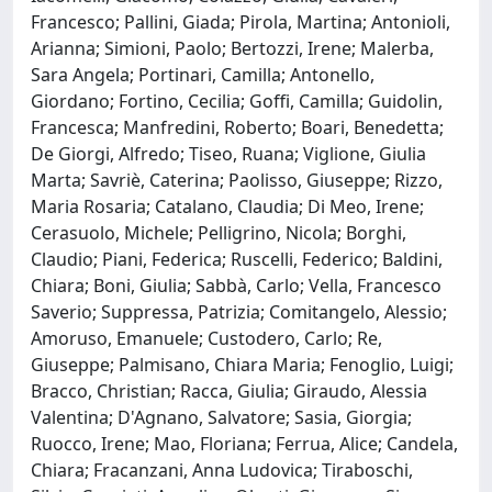
Francesco; Pallini, Giada; Pirola, Martina; Antonioli,
Arianna; Simioni, Paolo; Bertozzi, Irene; Malerba,
Sara Angela; Portinari, Camilla; Antonello,
Giordano; Fortino, Cecilia; Goffi, Camilla; Guidolin,
Francesca; Manfredini, Roberto; Boari, Benedetta;
De Giorgi, Alfredo; Tiseo, Ruana; Viglione, Giulia
Marta; Savriè, Caterina; Paolisso, Giuseppe; Rizzo,
Maria Rosaria; Catalano, Claudia; Di Meo, Irene;
Cerasuolo, Michele; Pelligrino, Nicola; Borghi,
Claudio; Piani, Federica; Ruscelli, Federico; Baldini,
Chiara; Boni, Giulia; Sabbà, Carlo; Vella, Francesco
Saverio; Suppressa, Patrizia; Comitangelo, Alessio;
Amoruso, Emanuele; Custodero, Carlo; Re,
Giuseppe; Palmisano, Chiara Maria; Fenoglio, Luigi;
Bracco, Christian; Racca, Giulia; Giraudo, Alessia
Valentina; D'Agnano, Salvatore; Sasia, Giorgia;
Ruocco, Irene; Mao, Floriana; Ferrua, Alice; Candela,
Chiara; Fracanzani, Anna Ludovica; Tiraboschi,