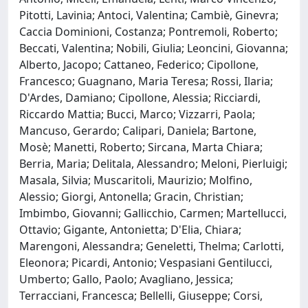
Pitotti, Lavinia; Antoci, Valentina; Cambiè, Ginevra;
Caccia Dominioni, Costanza; Pontremoli, Roberto;
Beccati, Valentina; Nobili, Giulia; Leoncini, Giovanna;
Alberto, Jacopo; Cattaneo, Federico; Cipollone,
Francesco; Guagnano, Maria Teresa; Rossi, Ilaria;
D'Ardes, Damiano; Cipollone, Alessia; Ricciardi,
Riccardo Mattia; Bucci, Marco; Vizzarri, Paola;
Mancuso, Gerardo; Calipari, Daniela; Bartone,
Mosè; Manetti, Roberto; Sircana, Marta Chiara;
Berria, Maria; Delitala, Alessandro; Meloni, Pierluigi;
Masala, Silvia; Muscaritoli, Maurizio; Molfino,
Alessio; Giorgi, Antonella; Gracin, Christian;
Imbimbo, Giovanni; Gallicchio, Carmen; Martellucci,
Ottavio; Gigante, Antonietta; D'Elia, Chiara;
Marengoni, Alessandra; Geneletti, Thelma; Carlotti,
Eleonora; Picardi, Antonio; Vespasiani Gentilucci,
Umberto; Gallo, Paolo; Avagliano, Jessica;
Terracciani, Francesca; Bellelli, Giuseppe; Corsi,