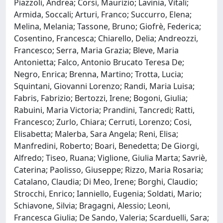
Piazzoli, Andrea; Corsi, Maurizio; Lavinia, Vitali;
Armida, Soccali; Arturi, Franco; Succurro, Elena;
Melina, Melania; Tassone, Bruno; Giofrè, Federica;
Cosentino, Francesca; Chiarello, Delia; Andreozzi,
Francesco; Serra, Maria Grazia; Bleve, Maria
Antonietta; Falco, Antonio Brucato Teresa De;
Negro, Enrica; Brenna, Martino; Trotta, Lucia;
Squintani, Giovanni Lorenzo; Randi, Maria Luisa;
Fabris, Fabrizio; Bertozzi, Irene; Bogoni, Giulia;
Rabuini, Maria Victoria; Prandini, Tancredi; Ratti,
Francesco; Zurlo, Chiara; Cerruti, Lorenzo; Cosi,
Elisabetta; Malerba, Sara Angela; Reni, Elisa;
Manfredini, Roberto; Boari, Benedetta; De Giorgi,
Alfredo; Tiseo, Ruana; Viglione, Giulia Marta; Savriè,
Caterina; Paolisso, Giuseppe; Rizzo, Maria Rosaria;
Catalano, Claudia; Di Meo, Irene; Borghi, Claudio;
Strocchi, Enrico; Ianniello, Eugenia; Soldati, Mario;
Schiavone, Silvia; Bragagni, Alessio; Leoni,
Francesca Giulia; De Sando, Valeria; Scarduelli, Sara;