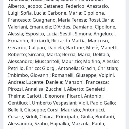
Alberto, Jacopo; Cattaneo, Federico; Anastasio,
Luigi; Sofia, Lucia; Carbone, Maria; Cipollone,
Francesco; Guagnano, Maria Teresa; Rossi, Ilaria;
Valeriani, Emanuele; D'Ardes, Damiano; Cipollone,
Alessia; Esposito, Lucia; Sestili, Simona; Angelucci,
Ermanno; Ricciardi, Riccardo Mattia; Mancuso,
Gerardo; Calipari, Daniela; Bartone, Mosè; Manetti,
Roberto; Sircana, Marta; Berria, Maria; Delitala,
Alessandro; Muscaritoli, Maurizio; Molfino, Alessio;
Petrillo, Enrico; Giorgi, Antonella; Gracin, Christian;
Imbimbo, Giovanni; Romanelli, Giuseppe; Volpini,
Andrea; Lucente, Daniela; Manzoni, Francesca;
Pirozzi, Annalisa; Zucchelli, Alberto; Geneletti,
Thelma; Carlotti, Eleonora; Picardi, Antonio;
Gentilucci, Umberto Vespasiani; Violi, Paolo Gallo;
Bellelli, Giuseppe; Corsi, Maurizio; Antonucci,
Cesare; Sidoli, Chiara; Principato, Giulia; Bonfanti,
Alessandra; Szabo, Hajnalka; Mazzola, Paolo;