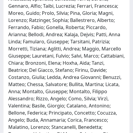
Gennaro, Alfio; Taibi, Lucrezia; Ferrari, Francesca;
Moreo, Guido; Prolo, Silvia; Pina, Gloria; Magni,
Lorenzo; Ratzinger, Sophia; Ballestrero, Alberto;
Ferrando, Fabio; Gonella, Roberta; Piccardo,
Arianna; Bellodi, Andrea; Kalaja, Dejvis; Patti, Anna
Linda; Famularo, Giuseppe; Tarsitani, Patrizia;
Morretti, Tiziana; Aglitti, Andrea; Maggio, Marcello
Giuseppe; Lauretani, Fulvio; Salvi, Marco; Cattabiani,
Chiara; Bronzoni, Elena; Hoxha, Aida; Tanzi,
Beatrice; Del Giacco, Stefano; Firinu, Davide;
Costanzo, Giulia; Ledda, Andrea Giovanni; Benuzzi,
Matteo; Chessa, Salvatore; Bullita, Martina; Licata,
Anna; Montalto, Giuseppe; Montalto, Filippo
Alessandro; Rizzo, Angelo; Como, Silvia; Virzì,
Valentina; Basile, Giorgio; Catalano, Antonino;
Bellone, Federica; Principato, Concetto; Cocuzza,
Angelo; Buda, Annamaria; Corica, Francesco;
Malatino, Lorenzo; Stancanelli, Benedetta;