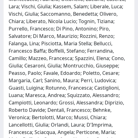
Lara; Vischi, Giulia; Kassem, Salam; Liberale, Luca;
Vischi, Giulia; Saccomanno, Benedetta; Olivero,
Chiara; Liberato, Nicola Lucio; Tognin, Tiziana;
Purrello, Francesco; Di Pino, Antonino; Piro,
Salvatore; Di Marco, Maurizio; Rozzini, Renzo;
Falanga, Lina; Pisciotta, Maria Stella; Bellucci,
Francesco Baffa; Boffelli, Stefano; Ferrandina,
Camillo; Mazzeo, Francesca; Spazzini, Elena; Cono,
Giulia; Cesaroni, Giulia; Montrucchio, Giuseppe;
Peasso, Paolo; Favale, Edoardo; Poletto, Cesare;
Margaria, Carl; Sanino, Maura; Perri, Ludovica;
Guasti, Luigina; Rotunno, Francesca; Castiglioni,
Luana; Maresca, Andrea; Squizzato, Alessandro;
Campiotti, Leonardo; Grossi, Alessandra; Diprizio,
Roberto Davide; Dentali, Francesco; Behnke,
Veronica; Bertolotti, Marco; Mussi, Chiara;
Lancellotti, Giulia; Orlandi, Laura; D'Imprima,
Francesca; Sciacqua, Angela; Perticone, Maria;