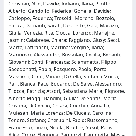
Christian; Nilo, Davide; Indiano, Ilaria; Pilotto,
Alberto; Gandolfo, Federica; Gonella, Davide;
Cacioppo, Federica; Tresoldi, Moreno; Bozzolo,
Enrica; Damanti, Sarah; Deonette, Gaia; Marazzi,
Giulia; Venezia, Rita; Ciocca, Lorenzo; Mahajne,
Jasmin; Calabrese, Chiara; Faggiano, Giusy; Secci,
Marta; Laffranchi, Martina; Vergine, Ilaria;
Marinosci, Alessandro; Bussolari, Cecilia; Benanti,
Giovanni; Conti, Francesca; Sciammetta, Filippo;
Saeedbhatti, Rabia; Pasquero, Paolo; Porta,
Massimo; Gino, Miriam; Di Cella, Stefania Morra;
Pari, Bianca; Pace, Edoardo; De Salve, Alessandro;
Tilocca, Patrizia; Atzori, Sebastiana Maria; Pignone,
Alberto Moggi; Bandini, Giulia; De Santis, Maria
Cristina; Di Cencio, Chiara; Cricchio, Anna Lo;
Muiesan, Maria Lorenza; De Ciuceis, Carolina;
Tenore, Stefano; Cherubini, Fabio; Russomanno,
Francesco; Liuzzi, Nicola; Rrodhe, Sokol; Parisi,
Alice; Croce, Eleonora; Pagnozzi, Fiammetta; Messa,