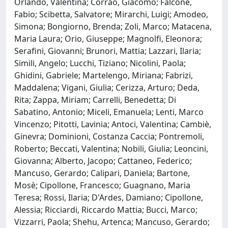
Orlando, Valentina; Corrao, Giacomo; Falcone,
Fabio; Scibetta, Salvatore; Mirarchi, Luigi; Amodeo,
Simona; Bongiorno, Brenda; Zoli, Marco; Matacena,
Maria Laura; Orio, Giuseppe; Magnolfi, Eleonora;
Serafini, Giovanni; Brunori, Mattia; Lazzari, Ilaria;
Simili, Angelo; Lucchi, Tiziano; Nicolini, Paola;
Ghidini, Gabriele; Martelengo, Miriana; Fabrizi,
Maddalena; Vigani, Giulia; Cerizza, Arturo; Deda,
Rita; Zappa, Miriam; Carrelli, Benedetta; Di
Sabatino, Antonio; Miceli, Emanuela; Lenti, Marco
Vincenzo; Pitotti, Lavinia; Antoci, Valentina; Cambiè,
Ginevra; Dominioni, Costanza Caccia; Pontremoli,
Roberto; Beccati, Valentina; Nobili, Giulia; Leoncini,
Giovanna; Alberto, Jacopo; Cattaneo, Federico;
Mancuso, Gerardo; Calipari, Daniela; Bartone,
Mosè; Cipollone, Francesco; Guagnano, Maria
Teresa; Rossi, Ilaria; D'Ardes, Damiano; Cipollone,
Alessia; Ricciardi, Riccardo Mattia; Bucci, Marco;
Vizzarri, Paola; Shehu, Artenca; Mancuso, Gerardo;