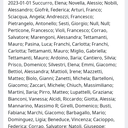
2023-01-01 Succurro, Elena; Novella, Alessio; Nobili,
Alessandro; Giofrè, Federica; Arturi, Franco;
Sciacqua, Angela; Andreozzi, Francesco;
Pietrangelo, Antonello; Sesti, Giorgio; Null, Null;
Perticone, Francesco; Violi, Francesco; Corrao,
Salvatore; Marengoni, Alessandra; Tettamanti,
Mauro; Pasina, Luca; Franchi, Carlotta; Franchi,
Carlotta; Tettamanti, Mauro; Miglio, Gabriella;
Tettamanti, Mauro; Ardoino, Ilaria; Cantiero, Silvia;
Prisco, Domenico; Silvestri, Elena; Emmi, Giacomo;
Bettiol, Alessandra; Mattioli, Irene; Mazzetti,
Matteo; Biolo, Gianni; Zanetti, Michela; Bartelloni,
Giacomo; Zaccari, Michele; Chiuch, Massimiliano;
Martini, Ilaria; Pirro, Matteo; Lupattelli, Graziana;
Bianconi, Vanessa; Alcidi, Riccardo; Giotta, Alessia;
Mannarino, Massimo R; Girelli, Domenico; Busti,
Fabiana; Marchi, Giacomo; Barbagallo, Mario;
Dominguez, Ligia; Beneduce, Vincenza; Cacioppo,
Federica; Corrao, Salvatore; Natoli, Giuseppe;