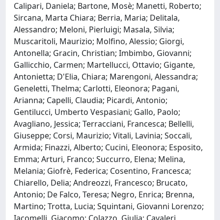
Calipari, Daniela; Bartone, Mosè; Manetti, Roberto;
Sircana, Marta Chiara; Berria, Maria; Delitala,
Alessandro; Meloni, Pierluigi; Masala, Silvia;
Muscaritoli, Maurizio; Molfino, Alessio; Giorgi,
Antonella; Gracin, Christian; Imbimbo, Giovanni;
Gallicchio, Carmen; Martellucci, Ottavio; Gigante,
Antonietta; D'Elia, Chiara; Marengoni, Alessandra;
Geneletti, Thelma; Carlotti, Eleonora; Pagani,
Arianna; Capelli, Claudia; Picardi, Antonio;
Gentilucci, Umberto Vespasiani; Gallo, Paolo;
Avagliano, Jessica; Terracciani, Francesca; Bellelli,
Giuseppe; Corsi, Maurizio; Vitali, Lavinia; Soccali,
Armida; Finazzi, Alberto; Cucini, Eleonora; Esposito,
Emma; Arturi, Franco; Succurro, Elena; Melina,
Melania; Giofrè, Federica; Cosentino, Francesca;
Chiarello, Delia; Andreozzi, Francesco; Brucato,
Antonio; De Falco, Teresa; Negro, Enrica; Brenna,
Martino; Trotta, Lucia; Squintani, Giovanni Lorenzo;
Iacomelli, Giacomo; Colazzo, Giulia; Cavaleri,