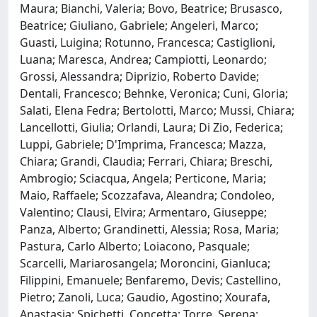
Maura; Bianchi, Valeria; Bovo, Beatrice; Brusasco,
Beatrice; Giuliano, Gabriele; Angeleri, Marco;
Guasti, Luigina; Rotunno, Francesca; Castiglioni,
Luana; Maresca, Andrea; Campiotti, Leonardo;
Grossi, Alessandra; Diprizio, Roberto Davide;
Dentali, Francesco; Behnke, Veronica; Cuni, Gloria;
Salati, Elena Fedra; Bertolotti, Marco; Mussi, Chiara;
Lancellotti, Giulia; Orlandi, Laura; Di Zio, Federica;
Luppi, Gabriele; D'Imprima, Francesca; Mazza,
Chiara; Grandi, Claudia; Ferrari, Chiara; Breschi,
Ambrogio; Sciacqua, Angela; Perticone, Maria;
Maio, Raffaele; Scozzafava, Aleandra; Condoleo,
Valentino; Clausi, Elvira; Armentaro, Giuseppe;
Panza, Alberto; Grandinetti, Alessia; Rosa, Maria;
Pastura, Carlo Alberto; Loiacono, Pasquale;
Scarcelli, Mariarosangela; Moroncini, Gianluca;
Filippini, Emanuele; Benfaremo, Devis; Castellino,
Pietro; Zanoli, Luca; Gaudio, Agostino; Xourafa,
Anastasia; Spichetti, Concetta; Torre, Serena;