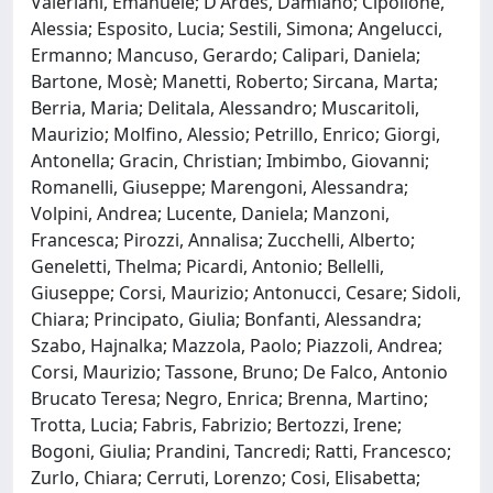
Valeriani, Emanuele; D'Ardes, Damiano; Cipollone,
Alessia; Esposito, Lucia; Sestili, Simona; Angelucci,
Ermanno; Mancuso, Gerardo; Calipari, Daniela;
Bartone, Mosè; Manetti, Roberto; Sircana, Marta;
Berria, Maria; Delitala, Alessandro; Muscaritoli,
Maurizio; Molfino, Alessio; Petrillo, Enrico; Giorgi,
Antonella; Gracin, Christian; Imbimbo, Giovanni;
Romanelli, Giuseppe; Marengoni, Alessandra;
Volpini, Andrea; Lucente, Daniela; Manzoni,
Francesca; Pirozzi, Annalisa; Zucchelli, Alberto;
Geneletti, Thelma; Picardi, Antonio; Bellelli,
Giuseppe; Corsi, Maurizio; Antonucci, Cesare; Sidoli,
Chiara; Principato, Giulia; Bonfanti, Alessandra;
Szabo, Hajnalka; Mazzola, Paolo; Piazzoli, Andrea;
Corsi, Maurizio; Tassone, Bruno; De Falco, Antonio
Brucato Teresa; Negro, Enrica; Brenna, Martino;
Trotta, Lucia; Fabris, Fabrizio; Bertozzi, Irene;
Bogoni, Giulia; Prandini, Tancredi; Ratti, Francesco;
Zurlo, Chiara; Cerruti, Lorenzo; Cosi, Elisabetta;