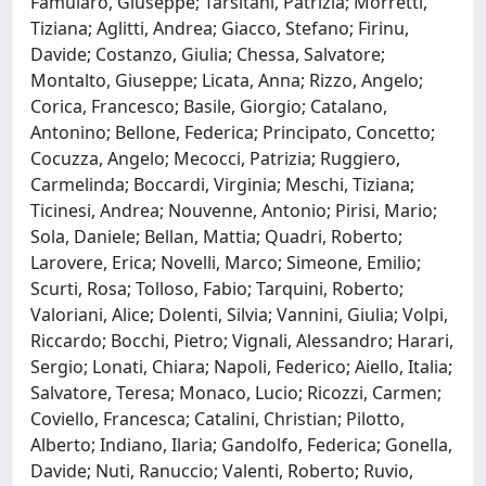
Famularo, Giuseppe; Tarsitani, Patrizia; Morretti,
Tiziana; Aglitti, Andrea; Giacco, Stefano; Firinu,
Davide; Costanzo, Giulia; Chessa, Salvatore;
Montalto, Giuseppe; Licata, Anna; Rizzo, Angelo;
Corica, Francesco; Basile, Giorgio; Catalano,
Antonino; Bellone, Federica; Principato, Concetto;
Cocuzza, Angelo; Mecocci, Patrizia; Ruggiero,
Carmelinda; Boccardi, Virginia; Meschi, Tiziana;
Ticinesi, Andrea; Nouvenne, Antonio; Pirisi, Mario;
Sola, Daniele; Bellan, Mattia; Quadri, Roberto;
Larovere, Erica; Novelli, Marco; Simeone, Emilio;
Scurti, Rosa; Tolloso, Fabio; Tarquini, Roberto;
Valoriani, Alice; Dolenti, Silvia; Vannini, Giulia; Volpi,
Riccardo; Bocchi, Pietro; Vignali, Alessandro; Harari,
Sergio; Lonati, Chiara; Napoli, Federico; Aiello, Italia;
Salvatore, Teresa; Monaco, Lucio; Ricozzi, Carmen;
Coviello, Francesca; Catalini, Christian; Pilotto,
Alberto; Indiano, Ilaria; Gandolfo, Federica; Gonella,
Davide; Nuti, Ranuccio; Valenti, Roberto; Ruvio,