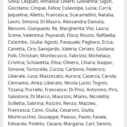
Silvia; Cespiati, Annalisa; Oberti, Giovanna; Sigon,
Giordano; Cinque, Felice; Colavolpe, Lucia; Currà,
Jaqueline; Alletto, Francesca; Scaramellini, Natalia;
Leoni, Simona; Di Mauro, Alessandra Danuta;
Benzoni, Gianpaolo; Re, Margherita; Vivi, Laura;
Scime, Valentina; Peyvandi, Flora; Rossio, Raffaella;
Colombo, Giulia; Agosti, Pasquale; Pagliaro, Erica;
Canetta, Ciro; Savojardo, Valeria; Ceriani, Giuliana;
Folli, Christian; Montecucco, Fabrizio; Michelauz,
Cristina; Schiavetta, Elisa; Olivero, Chiara; Isoppo,
Simone; Tortorella, Curzia; Carbone, Federico;
Liberale, Luca; Mazzocato, Aurora; Caserza, Carola;
Cennamo, Anita; Liberato, Nicola Lucio; Tognin,
Tiziana; Purrello, Francesco; Di Pino, Antonino; Piro,
Salvatore; Di Marco, Maurizio; Miano, Nicoletta;
Scilletta, Sabrina; Rozzini, Renzo; Mazzeo,
Francesca; Cono, Giulia; Cesaroni, Giulia;
Montrucchio, Giuseppe; Peasso, Paolo; Favale,
Edoardo; Poletto, Cesare; Margaria, Carl; Sanino,