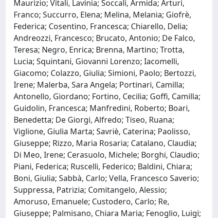
Maurizio; Vitali, Lavinia; Soccali, Armida; Arturi,
Franco; Succurro, Elena; Melina, Melania; Giofrè,
Federica; Cosentino, Francesca; Chiarello, Delia;
Andreozzi, Francesco; Brucato, Antonio; De Falco,
Teresa; Negro, Enrica; Brenna, Martino; Trotta,
Lucia; Squintani, Giovanni Lorenzo; Iacomelli,
Giacomo; Colazzo, Giulia; Simioni, Paolo; Bertozzi,
Irene; Malerba, Sara Angela; Portinari, Camilla;
Antonello, Giordano; Fortino, Cecilia; Goffi, Camilla;
Guidolin, Francesca; Manfredini, Roberto; Boari,
Benedetta; De Giorgi, Alfredo; Tiseo, Ruana;
Viglione, Giulia Marta; Savriè, Caterina; Paolisso,
Giuseppe; Rizzo, Maria Rosaria; Catalano, Claudia;
Di Meo, Irene; Cerasuolo, Michele; Borghi, Claudio;
Piani, Federica; Ruscelli, Federico; Baldini, Chiara;
Boni, Giulia; Sabbà, Carlo; Vella, Francesco Saverio;
Suppressa, Patrizia; Comitangelo, Alessio;
Amoruso, Emanuele; Custodero, Carlo; Re,
Giuseppe; Palmisano, Chiara Maria; Fenoglio, Luigi;