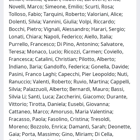
Novelli, Marco; Simeone, Emilio; Scurti, Rosa;
Tolloso, Fabio; Tarquini, Roberto; Valoriani, Alice;
Dolenti, Silvia; Vannini, Giulia; Volpi, Riccardo;
Bocchi, Pietro; Vignali, Alessandro; Harari, Sergio;
Lonati, Chiara; Napoli, Federico; Aiello, Italia;
Purrello, Francesco; Di Pino, Antonino; Salvatore,
Teresa; Monaco, Lucio; Ricozzi, Carmen; Coviello,
Francesca; Catalini, Christian; Pilotto, Alberto;
Indiano, Ilaria; Gandolfo, Federica; Gonella, Davide;
Pasini, Franco Laghi; Capecchi, Pier Leopoldo; Nuti,
Ranuccio; Valenti, Roberto; Ruvio, Martina; Cappelli,
Silvia; Palazzuoli, Alberto; Bernardi, Mauro; Bassi,
Silvia Li; Santi, Luca; Zaccherini, Giacomo; Durante,
Vittorio; Tirotta, Daniela; Eusebi, Giovanna;
Cattaneo, Marco; Amoruso, Maria Valentina;
Fracasso, Paola; Fasolino, Cristina; Tresoldi,
Moreno; Bozzolo, Enrica; Damanti, Sarah; Deonette,
Gaia; Porta, Massimo; Gino, Miriam; Di Cella,