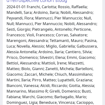
a retrospective cohort study
2024-01-01 Franchi, Carlotta; Rossio, Raffaella;
Mandelli, Sara; Ardoino, Ilaria; Nobili, Alessandro;
Peyvandi, Flora; Mannucci, Pier Mannuccio; Null,
Null; Mannucci, Pier Mannuccio; Nobili, Alessandro;
Sesti, Giorgio; Pietrangelo, Antonello; Perticone,
Francesco; Violi, Francesco; Corrao, Salvatore;
Marengoni, Alessandra; Tettamanti, Mauro; Pasina,
Luca; Novella, Alessio; Miglio, Gabriella; Galbussera,
Alessia Antonella; Ardoino, Ilaria; Cantiero, Silvia;
Prisco, Domenico; Silvestri, Elena; Emmi, Giacomo;
Bettiol, Alessandra; Mattioli, Irene; Mazzetti,
Matteo; Biolo, Gianni; Zanetti, Michela; Bartelloni,
Giacomo; Zaccari, Michele; Chiuch, Massimiliano;
Martini, Ilaria; Pirro, Matteo; Lupattelli, Graziana;
Bianconi, Vanessa; Alcidi, Riccardo; Giotta, Alessia;
Mannarino, Massimo R; Girelli, Domenico; Busti,
Fabiana; Marchi, Giacomo; Barbagallo, Mario;
Dominguez, Ligia; Beneduce, Vincenza; Cacioppo,