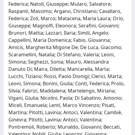
Federica; Natoli, Giuseppe; Mularo, Salvatore;
Raspanti, Massimo; Argano, Christiano; Cavallaro,
Federica; Zoli, Marco; Matacena, Maria Laura; Orio,
Giuseppe; Magnolfi, Eleonora; Serafini, Giovanni;
Brunori, Mattia; Lazzari, Ilaria; Simili, Angelo;
Cappellini, Maria Domenica; Fabio, Giovanna;
Amicis, Margherita Migone De; De Luca, Giacomo;
Scaramellini, Natalia; Di Stefano, Valeria; Leoni,
Simona; Seghezzi, Sonia; Mauro, Alessandra
Danuto Di; Maira, Diletta; Mancarella, Marta;
Lucchi, Tiziano; Rossi, Paolo Dionigi; Clerici, Marta;
Leoni, Simona; Bonini, Giulia; Conti, Federica; Prolo,
Silvia; Fabrizi, Maddalena; Martelengo, Miriana;
Vigani, Giulia; Nicolini, Paola; Di Sabatino, Antonio;
Miceli, Emanuela; Lenti, Marco Vincenzo; Pisati,
Martina; Pitotti, Lavinia; Antoci, Valentina; Cambiè,
Ginevra; Pitotti, Lavinia; Antoci, Valentina;
Pontremoli, Roberto; Murialdo, Giovanni; Beccati,
Valentina; Nobili, Giulia; Leoncini, Giovanna;