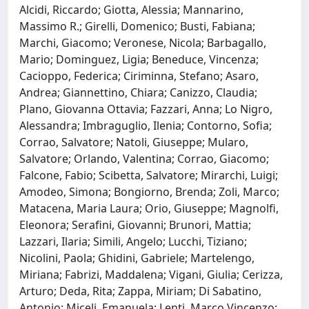
Alcidi, Riccardo; Giotta, Alessia; Mannarino,
Massimo R.; Girelli, Domenico; Busti, Fabiana;
Marchi, Giacomo; Veronese, Nicola; Barbagallo,
Mario; Dominguez, Ligia; Beneduce, Vincenza;
Cacioppo, Federica; Ciriminna, Stefano; Asaro,
Andrea; Giannettino, Chiara; Canizzo, Claudia;
Plano, Giovanna Ottavia; Fazzari, Anna; Lo Nigro,
Alessandra; Imbraguglio, Ilenia; Contorno, Sofia;
Corrao, Salvatore; Natoli, Giuseppe; Mularo,
Salvatore; Orlando, Valentina; Corrao, Giacomo;
Falcone, Fabio; Scibetta, Salvatore; Mirarchi, Luigi;
Amodeo, Simona; Bongiorno, Brenda; Zoli, Marco;
Matacena, Maria Laura; Orio, Giuseppe; Magnolfi,
Eleonora; Serafini, Giovanni; Brunori, Mattia;
Lazzari, Ilaria; Simili, Angelo; Lucchi, Tiziano;
Nicolini, Paola; Ghidini, Gabriele; Martelengo,
Miriana; Fabrizi, Maddalena; Vigani, Giulia; Cerizza,
Arturo; Deda, Rita; Zappa, Miriam; Di Sabatino,
Antonio; Miceli, Emanuela; Lenti, Marco Vincenzo;