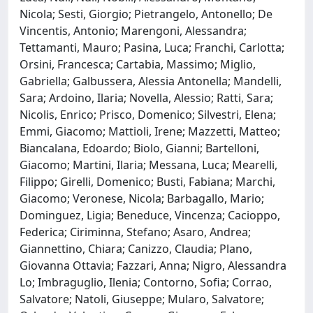
Nicola; Sesti, Giorgio; Pietrangelo, Antonello; De
Vincentis, Antonio; Marengoni, Alessandra;
Tettamanti, Mauro; Pasina, Luca; Franchi, Carlotta;
Orsini, Francesca; Cartabia, Massimo; Miglio,
Gabriella; Galbussera, Alessia Antonella; Mandelli,
Sara; Ardoino, Ilaria; Novella, Alessio; Ratti, Sara;
Nicolis, Enrico; Prisco, Domenico; Silvestri, Elena;
Emmi, Giacomo; Mattioli, Irene; Mazzetti, Matteo;
Biancalana, Edoardo; Biolo, Gianni; Bartelloni,
Giacomo; Martini, Ilaria; Messana, Luca; Mearelli,
Filippo; Girelli, Domenico; Busti, Fabiana; Marchi,
Giacomo; Veronese, Nicola; Barbagallo, Mario;
Dominguez, Ligia; Beneduce, Vincenza; Cacioppo,
Federica; Ciriminna, Stefano; Asaro, Andrea;
Giannettino, Chiara; Canizzo, Claudia; Plano,
Giovanna Ottavia; Fazzari, Anna; Nigro, Alessandra
Lo; Imbraguglio, Ilenia; Contorno, Sofia; Corrao,
Salvatore; Natoli, Giuseppe; Mularo, Salvatore;