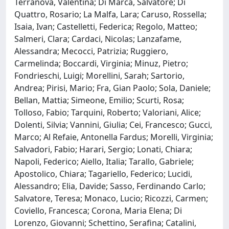
Terranova, Valentina; Di Marca, Salvatore; Di
Quattro, Rosario; La Malfa, Lara; Caruso, Rossella;
Isaia, Ivan; Castelletti, Federica; Regolo, Matteo;
Salmeri, Clara; Cardaci, Nicolas; Lanzafame,
Alessandra; Mecocci, Patrizia; Ruggiero,
Carmelinda; Boccardi, Virginia; Minuz, Pietro;
Fondrieschi, Luigi; Morellini, Sarah; Sartorio,
Andrea; Pirisi, Mario; Fra, Gian Paolo; Sola, Daniele;
Bellan, Mattia; Simeone, Emilio; Scurti, Rosa;
Tolloso, Fabio; Tarquini, Roberto; Valoriani, Alice;
Dolenti, Silvia; Vannini, Giulia; Cei, Francesco; Gucci,
Marco; Al Refaie, Antonella Fardus; Morelli, Virginia;
Salvadori, Fabio; Harari, Sergio; Lonati, Chiara;
Napoli, Federico; Aiello, Italia; Tarallo, Gabriele;
Apostolico, Chiara; Tagariello, Federico; Lucidi,
Alessandro; Elia, Davide; Sasso, Ferdinando Carlo;
Salvatore, Teresa; Monaco, Lucio; Ricozzi, Carmen;
Coviello, Francesca; Corona, Maria Elena; Di
Lorenzo, Giovanni; Schettino, Serafina; Catalini,