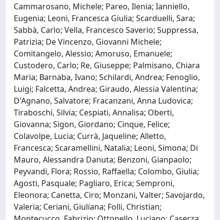
Cammarosano, Michele; Pareo, Ilenia; Ianniello,
Eugenia; Leoni, Francesca Giulia; Scarduelli, Sara;
Sabbà, Carlo; Vella, Francesco Saverio; Suppressa,
Patrizia; De Vincenzo, Giovanni Michele;
Comitangelo, Alessio; Amoruso, Emanuele;
Custodero, Carlo; Re, Giuseppe; Palmisano, Chiara
Maria; Barnaba, Ivano; Schilardi, Andrea; Fenoglio,
Luigi; Falcetta, Andrea; Giraudo, Alessia Valentina;
D'Agnano, Salvatore; Fracanzani, Anna Ludovica;
Tiraboschi, Silvia; Cespiati, Annalisa; Oberti,
Giovanna; Sigon, Giordano; Cinque, Felice;
Colavolpe, Lucia; Currà, Jaqueline; Alletto,
Francesca; Scaramellini, Natalia; Leoni, Simona; Di
Mauro, Alessandra Danuta; Benzoni, Gianpaolo;
Peyvandi, Flora; Rossio, Raffaella; Colombo, Giulia;
Agosti, Pasquale; Pagliaro, Erica; Semproni,
Eleonora; Canetta, Ciro; Monzani, Valter; Savojardo,
Valeria; Ceriani, Giuliana; Folli, Christian;
Montecucco, Fabrizio; Ottonello, Luciano; Caserza,