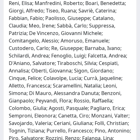
Reni, Elisa; Manfredini, Roberto; Boari, Benedetta;
Giorgi, Alfredo; Tiseo, Ruana; Savriè, Caterina;
Fabbian, Fabio; Paolisso, Giuseppe; Catalano,
Claudia; Meo, Irene; Sabbà, Carlo; Suppressa,
Patrizia; De Vincenzo, Giovanni Michele;
Comitangelo, Alessio; Amoruso, Emanuele;
Custodero, Carlo; Re, Giuseppe; Barnaba, Ivano;
Schilardi, Andrea; Fenoglio, Luigi; Falcetta, Andrea;
D'Aniano, Salvatore; Tiraboschi, Silvia; Cespiati,
Annalisa; Oberti, Giovanna; Sigon, Giordano;
Cinque, Felice; Colavolpe, Lucia; Currà, Jaqueline;
Alletto, Francesca; Scaramellini, Natalia; Leoni,
Simona; Di Mauro, Alessandra Danuta; Benzoni,
Gianpaolo; Peyvandi, Flora; Rossio, Raffaella;
Colombo, Giulia; Agosti, Pasquale; Pagliaro, Erica;
Semproni, Eleonora; Canetta, Ciro; Monzani, Valter;
Savojardo, Valeria; Ceriani, Giuliana; Folli, Christian;
Tognin, Tiziana; Purrello, Francesco; Pino, Antonino;
Piro, Salvatore; Rozzini, Renzo; Falanga, Lina;