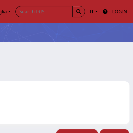
glia
IT
LOGIN