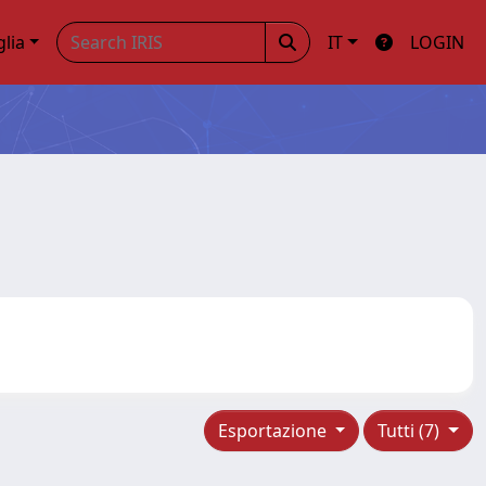
glia
IT
LOGIN
Esportazione
Tutti (7)