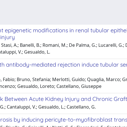
igenetic modifications in renal tubular epithel
injury
asi, A.; Banelli, B.; Romani, M.; De Palma, G.; Lucarelli, G.; Div
ntaluppi, V.; Gesualdo, L.
 with antibody-mediated rejection induce tubular
o, Fabio; Bruno, Stefania; Merlotti, Guido; Quaglia, Marco; 
incenzo; Gesualdo, Loreto; Castellano, Giuseppe
k Between Acute Kidney Injury and Chronic Gra
 G.; Cantaluppi, V.; Gesualdo, L.; Castellano, G.
rosis by inducing pericyte-to-myofibroblast trans