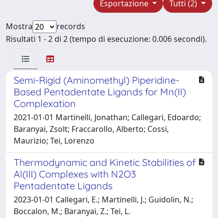
Esportazione
Tutti (2)
Mostra
records
Risultati 1 - 2 di 2 (tempo di esecuzione: 0.006 secondi).
Semi-Rigid (Aminomethyl) Piperidine-
Based Pentadentate Ligands for Mn(II)
Complexation
2021-01-01 Martinelli, Jonathan; Callegari, Edoardo;
Baranyai, Zsolt; Fraccarollo, Alberto; Cossi,
Maurizio; Tei, Lorenzo
Thermodynamic and Kinetic Stabilities of
Al(III) Complexes with N2O3
Pentadentate Ligands
2023-01-01 Callegari, E.; Martinelli, J.; Guidolin, N.;
Boccalon, M.; Baranyai, Z.; Tei, L.