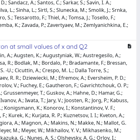
.; Sandacz, A.; Santos, C.; Sarkar, S.; Savin, I. A.;
, L.; Sinha, L.; Sirtl, S.; Slunecka, M.; Smolik, J.; Srnka,
, S.; Tessarotto, F.; Thiel, A.; Tomsa, J.; Tosello, F.;
 Zaremba, K.; Zavada, P.; Zavertyaev, M.; Zemlyanichkina, E.;
on at small values of x and Q2
n, A.; Augsten, K.; Augustyniak, W.; Austregesilo, A.;
 Birsa, R.; Bodlak, M.; Bordalo, P.; Bradamante, F.; Bressan,
 -U.; Cicuttin, A.; Crespo, M. L.; Dalla Torre, S.;
ev, R. R.; Dziewiecki, M.; Efremov, A.; Eversheim, P. D.;
Frolov, V.; Fuchey, E.; Gautheron, F.; Gavrichtchouk, O. P.;
B.; Grussenmeyer, T.; Guskov, A.; Hahne, D.; Hamar, G.;
anov, A.; Iwata, T.; Jary, V.; Joosten, R.; Jorg, P.; Kabuss,
, K.; Konigsmann, K.; Konorov, I.; Konstantinov, V. F.;
.; Kurek, K.; Kurjata, R. P.; Kuznetsov, I. I.; Kveton, A.;
Maggiora, A.; Magnon, A.; Makins, N.; Makke, N.; Mallot, G.
eyer, M.; Meyer, W.; Mikhailov, Y. V.; Mikhasenko, M.;
kazuka, G.; Nunes, A. S.; Olshevsky, A. G.; Orlov, I.;