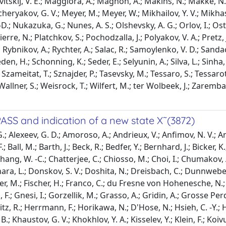
bovitskij, V. E.; Maggiora, A.; Magnon, A.; Makins, N.; Makke, N.
eryakov, G. V.; Meyer, M.; Meyer, W.; Mikhailov, Y. V.; Mikhas
D.; Nukazuka, G.; Nunes, A. S.; Olshevsky, A. G.; Orlov, I.; Ostr
rre, N.; Platchkov, S.; Pochodzalla, J.; Polyakov, V. A.; Pretz,
 Rybnikov, A.; Rychter, A.; Salac, R.; Samoylenko, V. D.; Sandacz,
en, H.; Schonning, K.; Seder, E.; Selyunin, A.; Silva, L.; Sinha, L
Szameitat, T.; Sznajder, P.; Tasevsky, M.; Tessaro, S.; Tessarotto,
M.; Wallner, S.; Weisrock, T.; Wilfert, M.; ter Wolbeek, J.; Zarem
SS and indication of a new state X˜(3872)
 Alexeev, G. D.; Amoroso, A.; Andrieux, V.; Anfimov, N. V.; An
 Ball, M.; Barth, J.; Beck, R.; Bedfer, Y.; Bernhard, J.; Bicker, K.
ang, W. -C.; Chatterjee, C.; Chiosso, M.; Choi, I.; Chumakov, A.
hara, L.; Donskov, S. V.; Doshita, N.; Dreisbach, C.; Dunnweber
ger, M.; Fischer, H.; Franco, C.; du Fresne von Hohenesche, N.; F
, F.; Gnesi, I.; Gorzellik, M.; Grasso, A.; Gridin, A.; Grosse 
z, R.; Herrmann, F.; Horikawa, N.; D'Hose, N.; Hsieh, C. -Y.; Hub
er, B.; Khaustov, G. V.; Khokhlov, Y. A.; Kisselev, Y.; Klein, F.; K