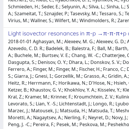
Schmieden, H.; Seder, E.; Selyunin, A.; Silva, L.; Sinha, L.; S
A.; Szameitat, T.; Sznajder, P.; Tasevsky, M.; Tessaro, S.; Tess
Virius, M.; Wallner, S.; Wilfert, M.; Windmolders, R.; Zar
Light isovector resonances in π-p →π-π-π+p 
2018-01-01 Aghasyan, M.; Alexeev, M. G.; Alexeev, G. D.; A
Azevedo, C. D. R.; Badelek, B.; Balestra, F.; Ball, M.; Barth,
A.; Buchele, M.; Burtsev, V. E.; Chang, W. -C.; Chatterjee, C
Dasgupta, S.; Denisov, O. Y.; Dhara, L.; Donskov, S. V.; Do
Ferrero, A.; Finger, M.; Finger, M.; Fischer, H.; Franco, C
S.; Giarra, J.; Gnesi, I.; Gorzellik, M.; Grasso, A.; Gridi
Heitz, R.; Herrmann, F.; Horikawa, N.; D'Hose, N.; Hsieh, C. -
Ketzer, B.; Khaustov, G. V.; Khokhlov, Y. A.; Kisselev, Y.; K
Kral, Z.; Kramer, M.; Krinner, F.; Kroumchtein, Z. V.; Kulinic
Levorato, S.; Lian, Y. -S.; Lichtenstadt, J.; Longo, R.; Lyu
Marzec, J.; Matousek, J.; Matsuda, H.; Matsuda, T.; Meshch
Moretti, A.; Nagaytsev, A.; Nerling, F.; Neyret, D.; Novy, J
Peng, J. -C.; Pereira, F.; Pesek, M.; Peskova, M.; Peshekhon