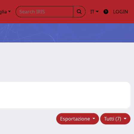
glia
IT
LOGIN
Esportazione
Tutti (7)