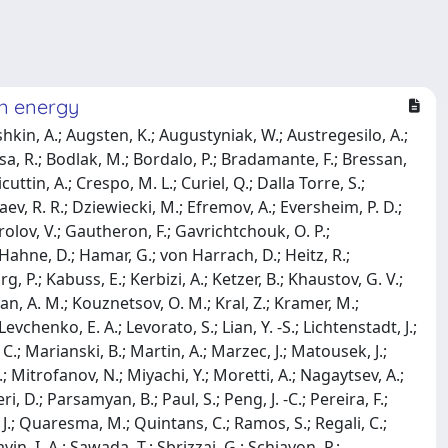
on energy
hkin, A.; Augsten, K.; Augustyniak, W.; Austregesilo, A.;
 Birsa, R.; Bodlak, M.; Bordalo, P.; Bradamante, F.; Bressan,
ttin, A.; Crespo, M. L.; Curiel, Q.; Dalla Torre, S.;
ev, R. R.; Dziewiecki, M.; Efremov, A.; Eversheim, P. D.;
Frolov, V.; Gautheron, F.; Gavrichtchouk, O. P.;
 Hahne, D.; Hamar, G.; von Harrach, D.; Heitz, R.;
g, P.; Kabuss, E.; Kerbizi, A.; Ketzer, B.; Khaustov, G. V.;
nian, A. M.; Kouznetsov, O. M.; Kral, Z.; Kramer, M.;
Levchenko, E. A.; Levorato, S.; Lian, Y. -S.; Lichtenstadt, J.;
.; Marianski, B.; Martin, A.; Marzec, J.; Matousek, J.;
Mitrofanov, N.; Miyachi, Y.; Moretti, A.; Nagaytsev, A.;
i, D.; Parsamyan, B.; Paul, S.; Peng, J. -C.; Pereira, F.;
 J.; Quaresma, M.; Quintans, C.; Ramos, S.; Regali, C.;
vin, I. A.; Sawada, T.; Sbrizzai, G.; Schiavon, P.;