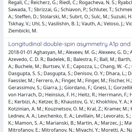
Regali, C.; Reicherz, G.; Riedl, C.; Rogacheva, N. S.; Ryabchi
Sawada, T.; Sbrizzai, G.; Schiavon, P.; Schluter, T.; Schmein
A.; Steffen, D.; Stolarski, M.; Subrt, O.; Sulc, M.; Suzuki, H.
Tskhay, V.; Uhl, S.; Vasilishin, B. I.; Vauth, A.; Veloso, J.;
Ziembicki, M.
Longitudinal double-spin asymmetry A1p and s
2018-01-01 Aghasyan, M.; Alexeev, M. G.; Alexeev, G. D.; A
Azevedo, C. D. R.; Badelek, B.; Balestra, F.; Ball, M.; Barth,
A.; Buchele, M.; Burtsev, V. E.; Capozza, L.; Chang, W. -C.; 
Dasgupta, S. S.; Dasgupta, S.; Denisov, O. Y.; Dhara, L.; 
Faessler, M.; Ferrero, A.; Finger, M.; Finger, M.; Fischer, 
Gerassimov, S.; Giarra, J.; Giordano, F.; Gnesi, I.; Gorze
von Harrach, D.; Heinsius, F. H.; Heitz, R.; Herrmann, F.; Ho
E.; Kerbizi, A.; Ketzer, B.; Khaustov, G. V.; Khokhlov, Y. A.;
Kotzinian, A. M.; Kouznetsov, O. M.; Kral, Z.; Kramer, M.; Kr
Lednev, A. A.; Levchenko, E. A.; Levillain, M.; Levorato, S.;
K.; Mamon, S. A.; Marianski, B.; Martin, A.; Marzec, J.; M
Mitrofanov, E.; Mitrofanov, N.; Miyachi, Y.; Moretti, A.; Na