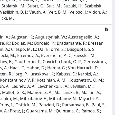
.; Stolarski, M.; Subrt, O.; Sulc, M.; Suzuki, H.; Szabelski,
asilishin, B. I.; Vauth, A.; Veit, B. M.; Veloso, J.; Vidon, A.;
icki, M.
n, A.; Augsten, K.; Augustyniak, W.; Austregesilo, A.;
 Birsa, R.; Bodlak, M.; Bordalo, P.; Bradamante, F.; Bressan,
n, A.; Crespo, M. L.; Dalla Torre, S.; Dasgupta, S. S.;
cki, M.; Efremov, A.; Eversheim, P. D.; Faessler, M.;
Fuchey, E.; Gautheron, F.; Gavrichtchouk, O. P.; Gerassimov,
v, A.; Haas, F.; Hahne, D.; Hamar, G.; Von Harrach, D.;
en, R.; Jorg, P.; Juraskova, K.; Kabuss, E.; Kerbizi, A.;
.; Konstantinov, V. F.; Kotzinian, A. M.; Kouznetsov, O. M.;
on, A.; Lednev, A. A.; Levchenko, E. A.; Levillain, M.;
; Mallot, G. K.; Mamon, S. A.; Marianski, B.; Martin, A.;
enko, M.; Mitrofanov, E.; Mitrofanov, N.; Miyachi, Y.;
rlov, I.; Ostrick, M.; Panzieri, D.; Parsamyan, B.; Paul, S.;
 V. A.; Pretz, J.; Quaresma, M.; Quintans, C.; Ramos, S.;