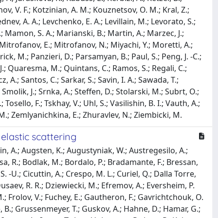
nov, V. F.; Kotzinian, A. M.; Kouznetsov, O. M.; Kral, Z.;
ednev, A. A.; Levchenko, E. A.; Levillain, M.; Levorato, S.;
.; Mamon, S. A.; Marianski, B.; Martin, A.; Marzec, J.;
trofanov, E.; Mitrofanov, N.; Miyachi, Y.; Moretti, A.;
ick, M.; Panzieri, D.; Parsamyan, B.; Paul, S.; Peng, J. -C.;
 J.; Quaresma, M.; Quintans, C.; Ramos, S.; Regali, C.;
 A.; Santos, C.; Sarkar, S.; Savin, I. A.; Sawada, T.;
 Smolik, J.; Srnka, A.; Steffen, D.; Stolarski, M.; Subrt, O.;
Tosello, F.; Tskhay, V.; Uhl, S.; Vasilishin, B. I.; Vauth, A.;
v, M.; Zemlyanichkina, E.; Zhuravlev, N.; Ziembicki, M.
lastic scattering
n, A.; Augsten, K.; Augustyniak, W.; Austregesilo, A.;
 Birsa, R.; Bodlak, M.; Bordalo, P.; Bradamante, F.; Bressan,
 -U.; Cicuttin, A.; Crespo, M. L.; Curiel, Q.; Dalla Torre,
Dusaev, R. R.; Dziewiecki, M.; Efremov, A.; Eversheim, P.
M.; Frolov, V.; Fuchey, E.; Gautheron, F.; Gavrichtchouk, O.
e, B.; Grussenmeyer, T.; Guskov, A.; Hahne, D.; Hamar, G.;