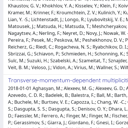
Khaustov, G. V.; Khokhlov, Y. A.; Kisselev, Y.; Klein, F.; Ko
Kramer, M.; Krinner, F.; Kroumchtein, Z. V.; Kulinich, Y.; Kun
Lian, Y. -S.; Lichtenstadt, J.; Longo, R.; Lyubovitskij, V. 
Matousek, J.; Matsuda, H.; Matsuda, T.; Meshcheryakov, G. 
Nagaytsev, A.; Nerling, F.; Neyret, D.; Novy, J.; Nowak, W. -
Pereira, F.; Pesek, M.; Peskova, M.; Peshekhonov, D. V.; Pie
Reicherz, G.; Riedl, C.; Rogacheva, N. S.; Ryabchikov, D. I.;
Sbrizzai, G.; Schiavon, P.; Schmieden, H.; Schonning, K.; Sede
Sulc, M.; Suzuki, H.; Szabelski, A.; Szameitat, T.; Sznajder, P
Veit, B. M.; Veloso, J.; Vidon, A.; Virius, M.; Wallner, S.;
Transverse-momentum-dependent multiplicitie
2018-01-01 Aghasyan, M.; Alexeev, M. G.; Alexeev, G. D.; A
Azevedo, C. D. R.; Badelek, B.; Balestra, F.; Ball, M.; Barth,
A.; Buchele, M.; Burtsev, V. E.; Capozza, L.; Chang, W. -C.; 
S.; Dasgupta, S. S.; Dasgupta, S.; Denisov, O. Y.; Dhara, 
D.; Faessler, M.; Ferrero, A.; Finger, M.; Finger, M.; Fisch
P.; Gerassimov, S.; Giarra, J.; Giordano, F.; Gnesi, I.; Go