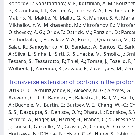
Konorov, I.; Konstantinov, V. F.; Kotzinian, A. M.; Kouznetso
P.; Kuznetsov, I. I.; Kveton, A.; Lednev, A. A.; Levchenko, E.
Makins, N.; Makke, N.; Mallot, G. K.; Mamon, S. A.; Marian
Mikhailov, Y. V.; Mikhasenko, M.; Mitrofanov, E.; Mitrofano
Olshevsky, A. G.; Orlov, I.; Ostrick, M.; Panzieri, D.; Parsa
Pochodzalla, J.; Polyakov, V. A.; Pretz, J.; Quaresma, M.; Q
Salac, R.; Samoylenko, V. D.; Sandacz, A.; Santos, C.; Sarka
A.; Silva, L.; Sinha, L.; Sirtl, S.; Slunecka, M.; Smolik, J.; 
Tessaro, S.; Tessarotto, F.; Thiel, A.; Tomsa, J.; Tosello, F.; 
Wolbeek, J.; Zaremba, K.; Zavada, P.; Zavertyaev, M.; Zeml
Transverse extension of partons in the proto
2019-01-01 Akhunzyanov, R.; Alexeev, M. G.; Alexeev, G. D.
Azevedo, C. D. R.; Badelek, B.; Balestra, F.; Ball, M.; Barth,
A.; Buchele, M.; Burtin, E.; Burtsev, V. E.; Chang, W. -C.; 
S. S.; Dasgupta, S.; Denisov, O. Y.; Dhara, L.; Donskov, S.
Ferrero, A.; Finger, M.; Fischer, H.; Franco, C.; du Fresne
J.; Gnesi, I.; Gorzellik, M.; Grasso, A.; Gridin, A.; Gros
Horikawa, N.; D'Hose, N.; Hsieh, C. -Y.; Huber, S.; Ishimoto, S