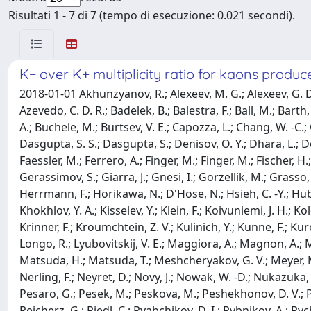
Risultati 1 - 7 di 7 (tempo di esecuzione: 0.021 secondi).
K− over K+ multiplicity ratio for kaons produce
2018-01-01 Akhunzyanov, R.; Alexeev, M. G.; Alexeev, G. D.
Azevedo, C. D. R.; Badelek, B.; Balestra, F.; Ball, M.; Barth,
A.; Buchele, M.; Burtsev, V. E.; Capozza, L.; Chang, W. -C.;
Dasgupta, S. S.; Dasgupta, S.; Denisov, O. Y.; Dhara, L.; 
Faessler, M.; Ferrero, A.; Finger, M.; Finger, M.; Fischer, 
Gerassimov, S.; Giarra, J.; Gnesi, I.; Gorzellik, M.; Grass
Herrmann, F.; Horikawa, N.; D'Hose, N.; Hsieh, C. -Y.; Huber, 
Khokhlov, Y. A.; Kisselev, Y.; Klein, F.; Koivuniemi, J. H.; 
Krinner, F.; Kroumchtein, Z. V.; Kulinich, Y.; Kunne, F.; Kurek
Longo, R.; Lyubovitskij, V. E.; Maggiora, A.; Magnon, A.; 
Matsuda, H.; Matsuda, T.; Meshcheryakov, G. V.; Meyer, M.;
Nerling, F.; Neyret, D.; Novy, J.; Nowak, W. -D.; Nukazuka, G
Pesaro, G.; Pesek, M.; Peskova, M.; Peshekhonov, D. V.; Pie
Reicherz, G.; Riedl, C.; Ryabchikov, D. I.; Rybnikov, A.; Rych