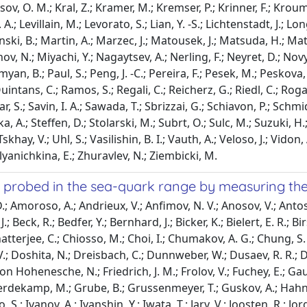
v, O. M.; Kral, Z.; Kramer, M.; Kremser, P.; Krinner, F.; Kroumch
 A.; Levillain, M.; Levorato, S.; Lian, Y. -S.; Lichtenstadt, J.; 
ski, B.; Martin, A.; Marzec, J.; Matousek, J.; Matsuda, H.; Ma
v, N.; Miyachi, Y.; Nagaytsev, A.; Nerling, F.; Neyret, D.; Novy
myan, B.; Paul, S.; Peng, J. -C.; Pereira, F.; Pesek, M.; Peskova
uintans, C.; Ramos, S.; Regali, C.; Reicherz, G.; Riedl, C.; Roga
r, S.; Savin, I. A.; Sawada, T.; Sbrizzai, G.; Schiavon, P.; Schm
Srnka, A.; Steffen, D.; Stolarski, M.; Subrt, O.; Sulc, M.; Suzuki, 
Tskhay, V.; Uhl, S.; Vasilishin, B. I.; Vauth, A.; Veloso, J.; Vidon,
yanichkina, E.; Zhuravlev, N.; Ziembicki, M.
n probed in the sea-quark range by measuring th
; Amoroso, A.; Andrieux, V.; Anfimov, N. V.; Anosov, V.; Antos
 J.; Beck, R.; Bedfer, Y.; Bernhard, J.; Bicker, K.; Bielert, E. R.;
Chatterjee, C.; Chiosso, M.; Choi, I.; Chumakov, A. G.; Chung, S.
 V.; Doshita, N.; Dreisbach, C.; Dunnweber, W.; Dusaev, R. R.; D
 von Hohenesche, N.; Friedrich, J. M.; Frolov, V.; Fuchey, E.; G
se Perdekamp, M.; Grube, B.; Grussenmeyer, T.; Guskov, A.; Hahn
.; Ivanov, A.; Ivanshin, Y.; Iwata, T.; Jary, V.; Joosten, R.; Jorg