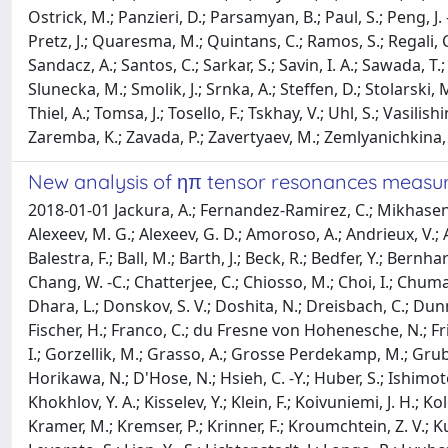
Ostrick, M.; Panzieri, D.; Parsamyan, B.; Paul, S.; Peng, J.
Pretz, J.; Quaresma, M.; Quintans, C.; Ramos, S.; Regali, C.
Sandacz, A.; Santos, C.; Sarkar, S.; Savin, I. A.; Sawada, T.;
Slunecka, M.; Smolik, J.; Srnka, A.; Steffen, D.; Stolarski, 
Thiel, A.; Tomsa, J.; Tosello, F.; Tskhay, V.; Uhl, S.; Vasilis
Zaremba, K.; Zavada, P.; Zavertyaev, M.; Zemlyanichkina, 
New analysis of ηπ tensor resonances measu
2018-01-01 Jackura, A.; Fernandez-Ramirez, C.; Mikhasenko
Alexeev, M. G.; Alexeev, G. D.; Amoroso, A.; Andrieux, V.; 
Balestra, F.; Ball, M.; Barth, J.; Beck, R.; Bedfer, Y.; Bernha
Chang, W. -C.; Chatterjee, C.; Chiosso, M.; Choi, I.; Chumak
Dhara, L.; Donskov, S. V.; Doshita, N.; Dreisbach, C.; Dunn
Fischer, H.; Franco, C.; du Fresne von Hohenesche, N.; Frie
I.; Gorzellik, M.; Grasso, A.; Grosse Perdekamp, M.; Grube
Horikawa, N.; D'Hose, N.; Hsieh, C. -Y.; Huber, S.; Ishimoto, S
Khokhlov, Y. A.; Kisselev, Y.; Klein, F.; Koivuniemi, J. H.; 
Kramer, M.; Kremser, P.; Krinner, F.; Kroumchtein, Z. V.; Kuli