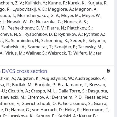
tein, Z. V.; Kulinich, Y.; Kunne, F.; Kurek, K.; Kurjata, R.
Longo, R.; Lyubovitskij, V. E.; Maggiora, A.; Magnon, A.;
tsuda, T.; Meshcheryakov, G. V.; Meyer, M.; Meyer, W.;
, J.; Nowak, W. -D.; Nukazuka, G.; Nunes, A. S.;
, M.; Peshekhonov, D. V.; Pierre, N.; Platchkov, S.;
cheva, N. S.; Ryabchikov, D. I.; Rybnikov, A.; Rychter, A.;
idt, K.; Schmieden, H.; Schonning, K.; Seder, E.; Selyunin,
H.; Szabelski, A.; Szameitat, T.; Sznajder, P.; Tasevsky, M.;
 A.; Virius, M.; Wallner, S.; Weisrock, T.; Wilfert, M.; ter
e DVCS cross section
hkin, A.; Augsten, K.; Augustyniak, W.; Austregesilo, A.;
 Birsa, R.; Bodlak, M.; Bordalo, P.; Bradamante, F.; Bressan,
 -U.; Cicuttin, A.; Crespo, M. L.; Dalla Torre, S.; Dasgupta,
ziewiecki, M.; Efremov, A.; Eversheim, P. D.; Faessler, M.;
autheron, F.; Gavrichtchouk, O. P.; Gerassimov, S.; Giarra,
e, D.; Hamar, G.; von Harrach, D.; Heitz, R.; Herrmann, F.;
, P.; Juraskova, K.; Kabuss, E.; Kerbizi, A.; Ketzer, B.;