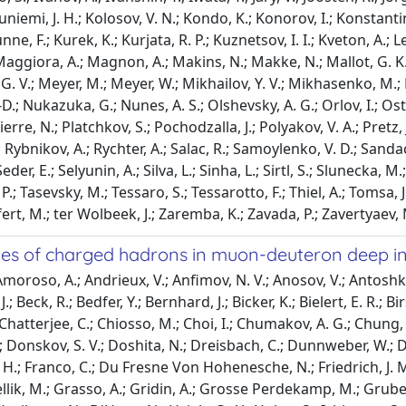
ivuniemi, J. H.; Kolosov, V. N.; Kondo, K.; Konorov, I.; Konstanti
ne, F.; Kurek, K.; Kurjata, R. P.; Kuznetsov, I. I.; Kveton, A.; L
E.; Maggiora, A.; Magnon, A.; Makins, N.; Makke, N.; Mallot, G. K
V.; Meyer, M.; Meyer, W.; Mikhailov, Y. V.; Mikhasenko, M.; Mi
D.; Nukazuka, G.; Nunes, A. S.; Olshevsky, A. G.; Orlov, I.; Ostr
rre, N.; Platchkov, S.; Pochodzalla, J.; Polyakov, V. A.; Pretz,
 Rybnikov, A.; Rychter, A.; Salac, R.; Samoylenko, V. D.; Sandacz,
r, E.; Selyunin, A.; Silva, L.; Sinha, L.; Sirtl, S.; Slunecka, M.;
.; Tasevsky, M.; Tessaro, S.; Tessarotto, F.; Thiel, A.; Tomsa, J.; 
 Wilfert, M.; ter Wolbeek, J.; Zaremba, K.; Zavada, P.; Zavertyae
s of charged hadrons in muon-deuteron deep ine
moroso, A.; Andrieux, V.; Anfimov, N. V.; Anosov, V.; Antoshki
 J.; Beck, R.; Bedfer, Y.; Bernhard, J.; Bicker, K.; Bielert, E. R.;
Chatterjee, C.; Chiosso, M.; Choi, I.; Chumakov, A. G.; Chung, S.
L.; Donskov, S. V.; Doshita, N.; Dreisbach, C.; Dunnweber, W.; 
er, H.; Franco, C.; Du Fresne Von Hohenesche, N.; Friedrich, J. 
rzellik, M.; Grasso, A.; Gridin, A.; Grosse Perdekamp, M.; Grub