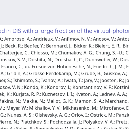
d in DIS with a large fraction of the virtual-phot
; Amoroso, A.; Andrieux, V.; Anfimov, N. V.; Anosov, V.; Antos
 J.; Beck, R.; Bedfer, Y.; Bernhard, J.; Bicker, K.; Bielert, E. R.;
 Chatterjee, C.; Chiosso, M.; Chumakov, A. G.; Chung, S. -U.; Cicu
Donskov, S. V.; Doshita, N.; Dreisbach, C.; Dunnweber, W.; Dusa
H.; Franco, C.; du Fresne von Hohenesche, N.; Friedrich, J. M.; 
o, A.; Gridin, A.; Grosse Perdekamp, M.; Grube, B.; Guskov, A.;
S.; Ishimoto, S.; Ivanov, A.; Iwata, T.; Jary, V.; Joosten, R.; Jor
Kolosov, V. N.; Kondo, K.; Konorov, I.; Konstantinov, V. F.; Kotzi
, K.; Kurjata, R. P.; Kuznetsov, I. I.; Kveton, A.; Lednev, A. A.; 
Makins, N.; Makke, N.; Mallot, G. K.; Mamon, S. A.; Marchand, C
 Meyer, W.; Mikhailov, Y. V.; Mikhasenko, M.; Mitrofanov, E.; 
.; Nunes, A. S.; Olshevsky, A. G.; Orlov, I.; Ostrick, M.; Panzier
rre, N.; Platchkov, S.; Pochodzalla, J.; Polyakov, V. A.; Pretz,
ter, A.; Salac, R.; Samoylenko, V. D.; Sandacz, A.; Sarkar, S.; Sa