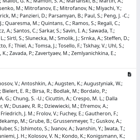
; Mallot, G. K.; Mamon, S. A.; Marianski, B.; Martin, A.;
enko, M.; Mitrofanov, E.; Mitrofanov, N.; Miyachi, Y.;
ick, M.; Panzieri, D.; Parsamyan, B.; Paul, S.; Peng, J. -C.;
 J.; Quaresma, M.; Quintans, C.; Ramos, S.; Regali, C.;
 A.; Santos, C.; Sarkar, S.; Savin, I. A.; Sawada, T.;
.; Sirtl, S.; Slunecka, M.; Smolik, J.; Srnka, A.; Steffen, D.;
 F.; Thiel, A.; Tomsa, J.; Tosello, F.; Tskhay, V.; Uhl, S.;
ba, K.; Zavada, P.; Zavertyaev, M.; Zemlyanichkina, E.;
osov, V.; Antoshkin, A.; Augsten, K.; Augustyniak, W.;
; Bielert, E. R.; Birsa, R.; Bodlak, M.; Bordalo, P.;
 G.; Chung, S. -U.; Cicuttin, A.; Crespo, M. L.; Dalla
, W.; Dusaev, R. R.; Dziewiecki, M.; Efremov, A.;
riedrich, J. M.; Frolov, V.; Fuchey, E.; Gautheron, F.;
Perdekamp, M.; Grube, B.; Grussenmeyer, T.; Guskov, A.;
er, S.; Ishimoto, S.; Ivanov, A.; Ivanshin, Y.; Iwata, T.;
oivuniemi, J. H.; Kolosov, V. N.; Kondo, K.; Konigsmann, K.;