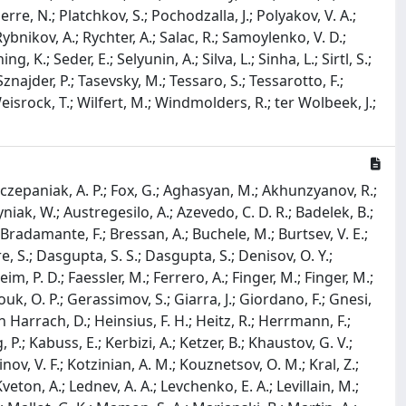
erre, N.; Platchkov, S.; Pochodzalla, J.; Polyakov, V. A.;
Rybnikov, A.; Rychter, A.; Salac, R.; Samoylenko, V. D.;
 K.; Seder, E.; Selyunin, A.; Silva, L.; Sinha, L.; Sirtl, S.;
Sznajder, P.; Tasevsky, M.; Tessaro, S.; Tessarotto, F.;
.; Weisrock, T.; Wilfert, M.; Windmolders, R.; ter Wolbeek, J.;
zczepaniak, A. P.; Fox, G.; Aghasyan, M.; Akhunzyanov, R.;
niak, W.; Austregesilo, A.; Azevedo, C. D. R.; Badelek, B.;
 P.; Bradamante, F.; Bressan, A.; Buchele, M.; Burtsev, V. E.;
e, S.; Dasgupta, S. S.; Dasgupta, S.; Denisov, O. Y.;
, P. D.; Faessler, M.; Ferrero, A.; Finger, M.; Finger, M.;
uk, O. P.; Gerassimov, S.; Giarra, J.; Giordano, F.; Gnesi,
Harrach, D.; Heinsius, F. H.; Heitz, R.; Herrmann, F.;
, P.; Kabuss, E.; Kerbizi, A.; Ketzer, B.; Khaustov, G. V.;
nov, V. F.; Kotzinian, A. M.; Kouznetsov, O. M.; Kral, Z.;
Kveton, A.; Lednev, A. A.; Levchenko, E. A.; Levillain, M.;