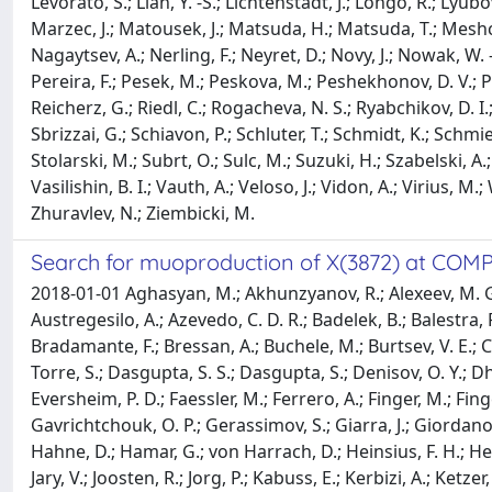
Levorato, S.; Lian, Y. -S.; Lichtenstadt, J.; Longo, R.; Lyu
Marzec, J.; Matousek, J.; Matsuda, H.; Matsuda, T.; Meshch
Nagaytsev, A.; Nerling, F.; Neyret, D.; Novy, J.; Nowak, W. -
Pereira, F.; Pesek, M.; Peskova, M.; Peshekhonov, D. V.; Pie
Reicherz, G.; Riedl, C.; Rogacheva, N. S.; Ryabchikov, D. I.;
Sbrizzai, G.; Schiavon, P.; Schluter, T.; Schmidt, K.; Schmied
Stolarski, M.; Subrt, O.; Sulc, M.; Suzuki, H.; Szabelski, A.; 
Vasilishin, B. I.; Vauth, A.; Veloso, J.; Vidon, A.; Virius, 
Zhuravlev, N.; Ziembicki, M.
Search for muoproduction of X(3872) at COMPA
2018-01-01 Aghasyan, M.; Akhunzyanov, R.; Alexeev, M. G.;
Austregesilo, A.; Azevedo, C. D. R.; Badelek, B.; Balestra, F.;
Bradamante, F.; Bressan, A.; Buchele, M.; Burtsev, V. E.; Ch
Torre, S.; Dasgupta, S. S.; Dasgupta, S.; Denisov, O. Y.; D
Eversheim, P. D.; Faessler, M.; Ferrero, A.; Finger, M.; Fin
Gavrichtchouk, O. P.; Gerassimov, S.; Giarra, J.; Giordano
Hahne, D.; Hamar, G.; von Harrach, D.; Heinsius, F. H.; Heit
Jary, V.; Joosten, R.; Jorg, P.; Kabuss, E.; Kerbizi, A.; Ketz