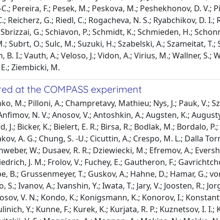
 -C.; Pereira, F.; Pesek, M.; Peskova, M.; Peshekhonov, D. V.; Pi
; Reicherz, G.; Riedl, C.; Rogacheva, N. S.; Ryabchikov, D. I.; 
 Sbrizzai, G.; Schiavon, P.; Schmidt, K.; Schmieden, H.; Schonning,
M.; Subrt, O.; Sulc, M.; Suzuki, H.; Szabelski, A.; Szameitat, T.; 
hin, B. I.; Vauth, A.; Veloso, J.; Vidon, A.; Virius, M.; Wallner, S
E.; Ziembicki, M.
red at the COMPASS experiment
, M.; Pilloni, A.; Champretavy, Mathieu; Nys, J.; Pauk, V.; S
Anfimov, N. V.; Anosov, V.; Antoshkin, A.; Augsten, K.; Augusty
rd, J.; Bicker, K.; Bielert, E. R.; Birsa, R.; Bodlak, M.; Bordalo,
ov, A. G.; Chung, S. -U.; Cicuttin, A.; Crespo, M. L.; Dalla Torr
weber, W.; Dusaev, R. R.; Dziewiecki, M.; Efremov, A.; Eversheim
drich, J. M.; Frolov, V.; Fuchey, E.; Gautheron, F.; Gavrichtcho
, B.; Grussenmeyer, T.; Guskov, A.; Hahne, D.; Hamar, G.; von 
.; Ivanov, A.; Ivanshin, Y.; Iwata, T.; Jary, V.; Joosten, R.; Jorg
Kolosov, V. N.; Kondo, K.; Konigsmann, K.; Konorov, I.; Konstanti
nich, Y.; Kunne, F.; Kurek, K.; Kurjata, R. P.; Kuznetsov, I. I.; 