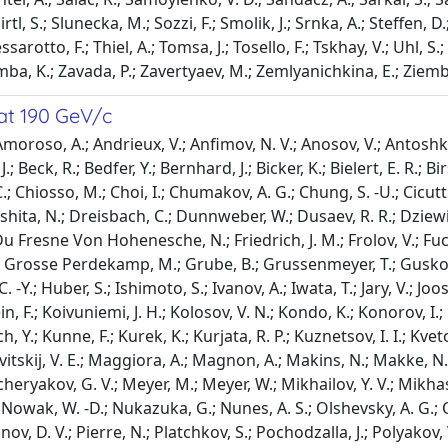
irtl, S.; Slunecka, M.; Sozzi, F.; Smolik, J.; Srnka, A.; Steffen, D
arotto, F.; Thiel, A.; Tomsa, J.; Tosello, F.; Tskhay, V.; Uhl, S.; V
emba, K.; Zavada, P.; Zavertyaev, M.; Zemlyanichkina, E.; Ziemb
at 190 GeV/c
moroso, A.; Andrieux, V.; Anfimov, N. V.; Anosov, V.; Antoshki
 J.; Beck, R.; Bedfer, Y.; Bernhard, J.; Bicker, K.; Bielert, E. R.;
.; Chiosso, M.; Choi, I.; Chumakov, A. G.; Chung, S. -U.; Cicutti
shita, N.; Dreisbach, C.; Dunnweber, W.; Dusaev, R. R.; Dziewie
.; Du Fresne Von Hohenesche, N.; Friedrich, J. M.; Frolov, V.; 
n, A.; Grosse Perdekamp, M.; Grube, B.; Grussenmeyer, T.; Gusko
Y.; Huber, S.; Ishimoto, S.; Ivanov, A.; Iwata, T.; Jary, V.; Joost
lein, F.; Koivuniemi, J. H.; Kolosov, V. N.; Kondo, K.; Konorov, I
h, Y.; Kunne, F.; Kurek, K.; Kurjata, R. P.; Kuznetsov, I. I.; Kvet
bovitskij, V. E.; Maggiora, A.; Magnon, A.; Makins, N.; Makke, N.
eryakov, G. V.; Meyer, M.; Meyer, W.; Mikhailov, Y. V.; Mikhas
.; Nowak, W. -D.; Nukazuka, G.; Nunes, A. S.; Olshevsky, A. G.; O
ov, D. V.; Pierre, N.; Platchkov, S.; Pochodzalla, J.; Polyakov,