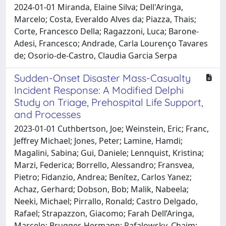
2024-01-01 Miranda, Elaine Silva; Dell'Aringa,
Marcelo; Costa, Everaldo Alves da; Piazza, Thais;
Corte, Francesco Della; Ragazzoni, Luca; Barone-
Adesi, Francesco; Andrade, Carla Lourenço Tavares
de; Osorio-de-Castro, Claudia Garcia Serpa
Sudden-Onset Disaster Mass-Casualty
Incident Response: A Modified Delphi
Study on Triage, Prehospital Life Support,
and Processes
2023-01-01 Cuthbertson, Joe; Weinstein, Eric; Franc,
Jeffrey Michael; Jones, Peter; Lamine, Hamdi;
Magalini, Sabina; Gui, Daniele; Lennquist, Kristina;
Marzi, Federica; Borrello, Alessandro; Fransvea,
Pietro; Fidanzio, Andrea; Benítez, Carlos Yanez;
Achaz, Gerhard; Dobson, Bob; Malik, Nabeela;
Neeki, Michael; Pirrallo, Ronald; Castro Delgado,
Rafael; Strapazzon, Giacomo; Farah Dell’Aringa,
Marcelo; Brugger, Hermann; Rafalowsky, Chaim;