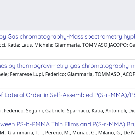
lms by Gas chromatography-Mass spectrometry hy
acci, Katia; Laus, Michele; Giammaria, TOMMASO JACOPO; Cere
ushes by thermogravimetry-gas chromatography-
ichele; Ferrarese Lupi, Federico; Giammaria, TOMMASO JACOPO
 of Lateral Order in Self-Assembled P(S-r-MMA)/
ederico; Seguini, Gabriele; Sparnacci, Katia; Antonioli, Die
between PS-b-PMMA Thin Films and P(S-r-MMA) Br
 M.; Giammaria, T. J.; Perego, M.; Munao, G.; Milano, G.; De Ni