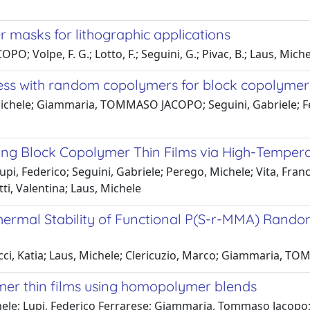
masks for lithographic applications
 Volpe, F. G.; Lotto, F.; Seguini, G.; Pivac, B.; Laus, Mich
cess with random copolymers for block copolymer
 Michele; Giammaria, TOMMASO JACOPO; Seguini, Gabriele; Fe
ning Block Copolymer Thin Films via High-Tempe
 Federico; Seguini, Gabriele; Perego, Michele; Vita, Fran
tti, Valentina; Laus, Michele
hermal Stability of Functional P(S-r-MMA) Rand
nacci, Katia; Laus, Michele; Clericuzio, Marco; Giammaria, 
ymer thin films using homopolymer blends
chele; Lupi, Federico Ferrarese; Giammaria, Tommaso Jacopo; 