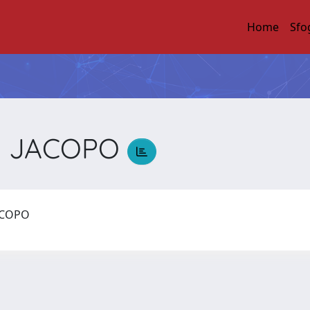
Home
Sfo
O JACOPO
ACOPO