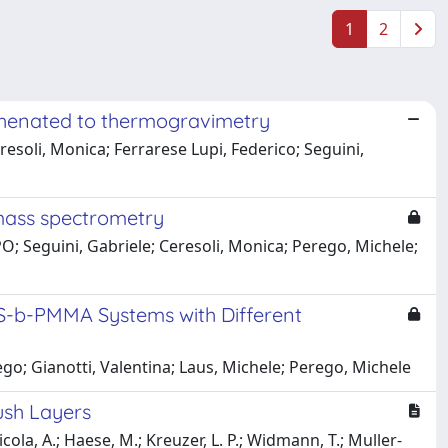
1
2
phenated to thermogravimetry
soli, Monica; Ferrarese Lupi, Federico; Seguini,
mass spectrometry
; Seguini, Gabriele; Ceresoli, Monica; Perego, Michele;
PS-b-PMMA Systems with Different
go; Gianotti, Valentina; Laus, Michele; Perego, Michele
ush Layers
cola, A.; Haese, M.; Kreuzer, L. P.; Widmann, T.; Muller-