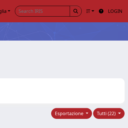
glia
IT
LOGIN
Esportazione
Tutti (22)