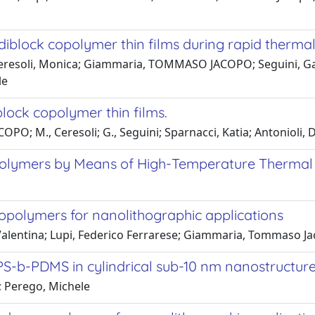
block copolymer thin films during rapid thermal
Ceresoli, Monica; Giammaria, TOMMASO JACOPO; Seguini, Gabr
le
lock copolymer thin films.
; M., Ceresoli; G., Seguini; Sparnacci, Katia; Antonioli, D
polymers by Means of High-Temperature Thermal
opolymers for nanolithographic applications
, Valentina; Lupi, Federico Ferrarese; Giammaria, Tommaso Ja
PS-b-PDMS in cylindrical sub-10 nm nanostructures
 Perego, Michele