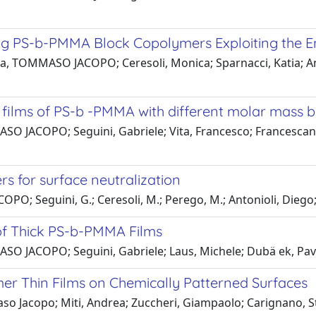
ng PS-b-PMMA Block Copolymers Exploiting the E
, TOMMASO JACOPO; Ceresoli, Monica; Sparnacci, Katia; Anto
n films of PS-b -PMMA with different molar mass 
 JACOPO; Seguini, Gabriele; Vita, Francesco; Francescangeli
s for surface neutralization
; Seguini, G.; Ceresoli, M.; Perego, M.; Antonioli, Diego; 
of Thick PS-b-PMMA Films
O JACOPO; Seguini, Gabriele; Laus, Michele; Dubä ek, Pavo;
er Thin Films on Chemically Patterned Surfaces
 Jacopo; Miti, Andrea; Zuccheri, Giampaolo; Carignano, Ste