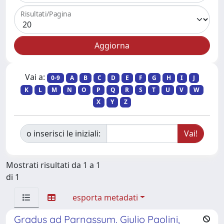
Risultati/Pagina
Vai a:
0-9
A
B
C
D
E
F
G
H
I
J
K
L
M
N
O
P
Q
R
S
T
U
V
W
X
Y
Z
o inserisci le iniziali:
Mostrati risultati da 1 a 1
di 1
esporta metadati
Gradus ad Parnassum. Giulio Paolini,