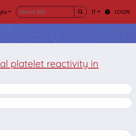
glia
IT
LOGIN
l platelet reactivity in