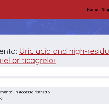
Home
Sfo
mento:
Uric acid and high-residua
rel or ticagrelor
cumento) in accesso ristretto
to