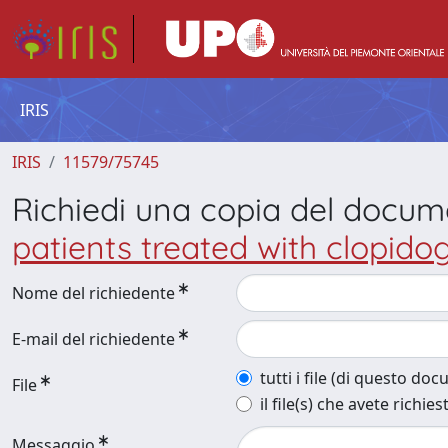
IRIS
IRIS
11579/75745
Richiedi una copia del docu
patients treated with clopidog
Nome del richiedente
E-mail del richiedente
tutti i file (di questo do
File
il file(s) che avete richies
Messaggio